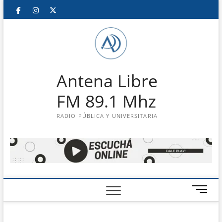
Saltar
Facebook
Instagram
Twitter
LinkedIn
En
al
contenido
vivo
Antena Libre
FM 89.1 Mhz
RADIO PÚBLICA Y UNIVERSITARIA
B
o
t
ó