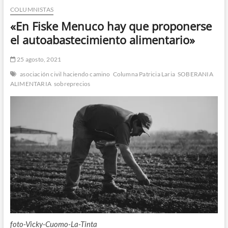
COLUMNISTAS
n
d
«En Fiske Menuco hay que proponerse
e
el autoabastecimiento alimentario»
m
e
25 agosto, 2021
n
asociación civil haciendo camino
Columna Patricia Laria
SOBERANIA
ú
ALIMENTARIA
sobreprecios
foto-Vicky-Cuomo-La-Tinta