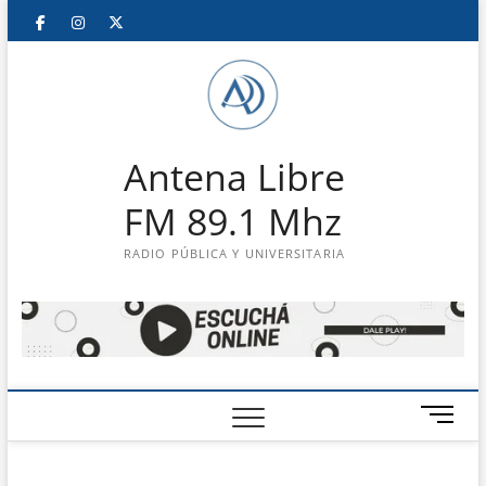
Saltar
Facebook
Instagram
Twitter
LinkedIn
En
al
contenido
vivo
Antena Libre
FM 89.1 Mhz
RADIO PÚBLICA Y UNIVERSITARIA
B
o
t
ó