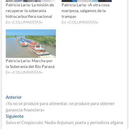
Patricia Laria: La misión de
Patricia Laria: «A otra cosa
recuperar la soberanía
mariposa, salgamos de la
hidrocarburífera nacional
trampa»
En «COLUMNISTAS»
En «COLUMNISTAS»
Patricia Laría: Marcha por
la Soberanía del Río Paraná
En «COLUMNISTAS»
Navegación
Entrada
Anterior
anterior:
«Ya no se produce para alimentar, se produce para obtener
de
ganancia financiera»
entradas
Entrada
Siguiente
siguiente:
Salvo el Crepúsculo: Nadia Anjuman, poeta y periodista afgana