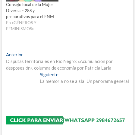
Consejo local de la Mujer
Diversa – 28S y
preparativos para el ENM
En «GÉNEROS Y
FEMINISMOS»
Navegación
Entrada
Anterior
anterior:
Disputas territoriales en Río Negro: «Acumulación por
de
desposesión», columna de economía por Patricia Laria
entradas
Entrada
Siguiente
siguiente:
La memoria no se aisla: Un panorama general