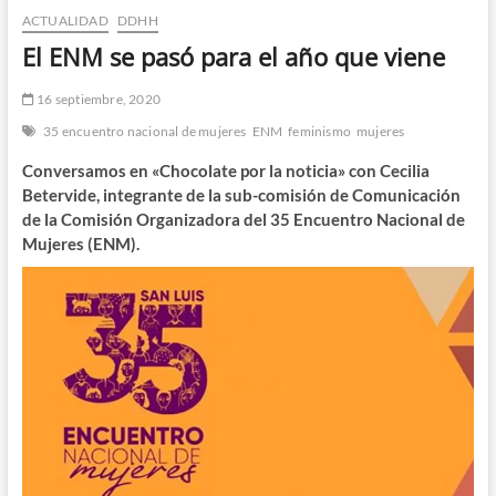
ACTUALIDAD
DDHH
n
d
El ENM se pasó para el año que viene
e
m
16 septiembre, 2020
e
35 encuentro nacional de mujeres
ENM
feminismo
mujeres
n
ú
Conversamos en «Chocolate por la noticia» con Cecilia
Betervide, integrante de la sub-comisión de Comunicación
de la Comisión Organizadora del 35 Encuentro Nacional de
Mujeres (ENM).