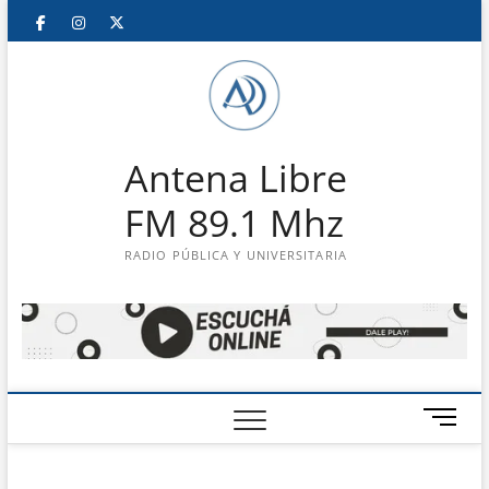
Saltar
Facebook
Instagram
Twitter
LinkedIn
En
al
contenido
vivo
Antena Libre
FM 89.1 Mhz
RADIO PÚBLICA Y UNIVERSITARIA
B
o
t
ó