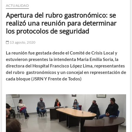
ACTUALIDAD
n
d
Apertura del rubro gastronómico: se
e
realizó una reunión para determinar
m
los protocolos de seguridad
e
n
13 agosto, 2020
ú
La reunión fue gestada desde el Comité de Crisis Local y
estuvieron presentes la intendenta Maria Emilia Soria, la
directora del Hospital Francisco López Lima, representantes
del rubro gastronómicos y un concejal en representación de
cada bloque (JSRN Y Frente de Todos)