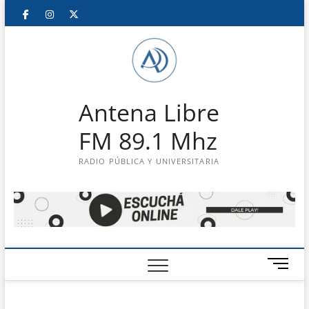
Saltar
Facebook
Instagram
Twitter
LinkedIn
En
al
contenido
vivo
Antena Libre
FM 89.1 Mhz
RADIO PÚBLICA Y UNIVERSITARIA
B
o
t
ó