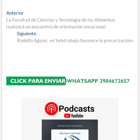
Navegación
Entrada
Anterior
anterior:
La Facultad de Ciencias y Tecnología de los Alimentos
de
realizará un encuentro de orientación vocacional
entradas
Entrada
Siguiente
siguiente:
Rodolfo Aguiar, «el teletrabajo favorece la precarización»