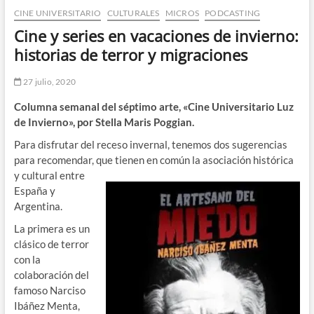
CINE UNIVERSITARIO
CULTURALES
MICROS
PODCASTING
n
d
Cine y series en vacaciones de invierno:
e
historias de terror y migraciones
m
e
27 julio, 2020
n
Columna semanal del séptimo arte, «Cine Universitario Luz
ú
de Invierno», por Stella Maris Poggian.
Para disfrutar del receso invernal, tenemos dos sugerencias
para recomendar, que tienen en común
la asociación histórica
y cultural entre
España y
Argentina.
La primera es un
clásico de terror
con la
colaboración del
famoso Narciso
Ibáñez Menta,