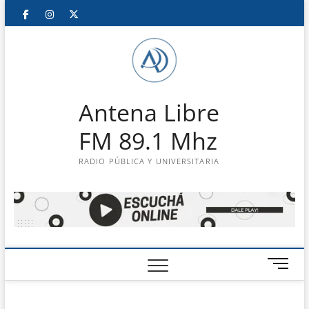
Saltar
Facebook
Instagram
Twitter
LinkedIn
En
al
contenido
vivo
Antena Libre
FM 89.1 Mhz
RADIO PÚBLICA Y UNIVERSITARIA
B
o
t
ó