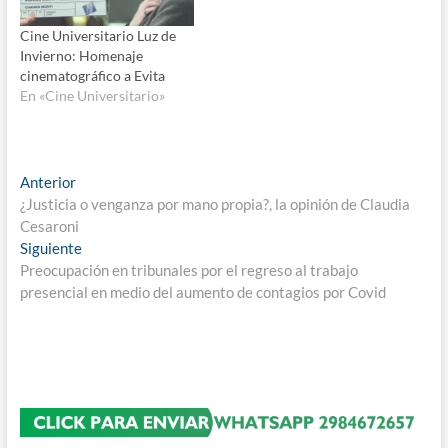
Cine Universitario Luz de
Invierno: Homenaje
cinematográfico a Evita
En «Cine Universitario»
Navegación
Entrada
Anterior
anterior:
¿Justicia o venganza por mano propia?, la opinión de Claudia
de
Cesaroni
entradas
Entrada
Siguiente
siguiente:
Preocupación en tribunales por el regreso al trabajo
presencial en medio del aumento de contagios por Covid