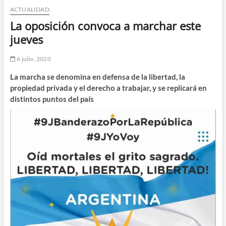
ACTUALIDAD
n
d
La oposición convoca a marchar este
e
jueves
m
e
6 julio, 2020
n
La marcha se denomina en defensa de la libertad, la
ú
propiedad privada y el derecho a trabajar, y se replicará en
distintos puntos del país