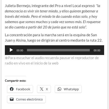
Julieta Bermejo, integrante del Pro a nivel Local expresó
“la
democracia es vivir sin tener miedo, y ellos quieren gobernar a
través del miedo. Pero el miedo te da cuando estas solo, y hoy
sabemos que somos muchos y cada vez somos más. El roquense
se dio cuenta a partir del 20 de junio que no está solo”.
La concentración para la marcha será en la esquina de San
Juan y Alsina, luego se dirigirán al centro mediante la ruta 22.
Reproductor
00:00
00:00
de
⊗Para escuchar el audio recuerda pausar el reproductor de
audio
radio en vivo en el inicio de la web
Compartir esto:
Facebook
X
WhatsApp
Correo electrónico