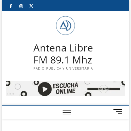
Saltar
Facebook
Instagram
Twitter
LinkedIn
En
al
contenido
vivo
Antena Libre
FM 89.1 Mhz
RADIO PÚBLICA Y UNIVERSITARIA
B
o
t
ó