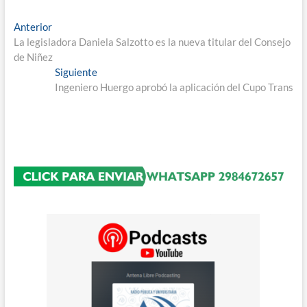
Navegación
Entrada
Anterior
anterior:
La legisladora Daniela Salzotto es la nueva titular del Consejo
de
de Niñez
entradas
Entrada
Siguiente
siguiente:
Ingeniero Huergo aprobó la aplicación del Cupo Trans