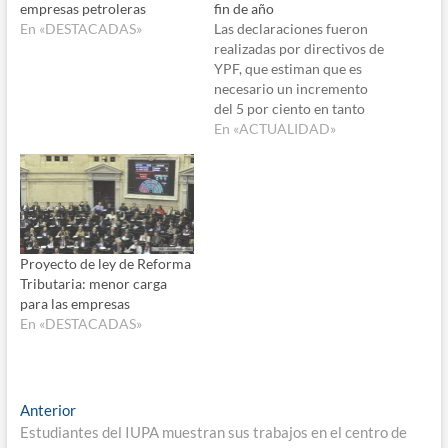
empresas petroleras
fin de año
En «DESTACADAS»
Las declaraciones fueron
realizadas por directivos de
YPF, que estiman que es
necesario un incremento
del 5 por ciento en tanto
desde el sector de
En «ACTUALIDAD»
expendedores hablan de un
9 por ciento de incremento.
Los porcentajes podrían
variar si cambia la
cotización del dólar, el
precio del barril de crudo…
Proyecto de ley de Reforma
Tributaria: menor carga
para las empresas
En «DESTACADAS»
Navegación
Entrada
Anterior
anterior:
Estudiantes del IUPA muestran sus trabajos en el centro de
de