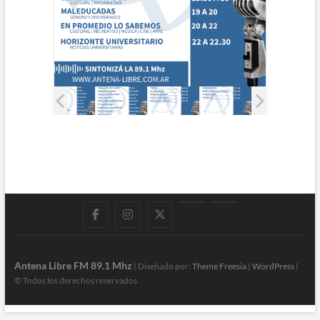
Facebook
Instagram
Twitter
LinkedIn
En
vivo
Antena Libre FM 89.1 Mhz
| Diseñado por:
Theme Freesia
|
WordPress
|
© Todos los derechos reservados