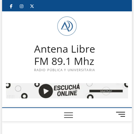
Saltar
Facebook
Instagram
Twitter
LinkedIn
En
al
contenido
vivo
Antena Libre
FM 89.1 Mhz
RADIO PÚBLICA Y UNIVERSITARIA
B
o
t
ó