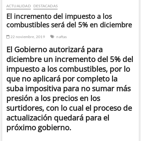
ACTUALIDAD
DESTACADAS
n
d
El incremento del impuesto a los
e
combustibles será del 5% en diciembre
m
e
22 noviembre, 2019
naftas
n
El Gobierno autorizará para
ú
diciembre un incremento del 5% del
impuesto a los combustibles, por lo
que no aplicará por completo la
suba impositiva para no sumar más
presión a los precios en los
surtidores, con lo cual el proceso de
actualización quedará para el
próximo gobierno.