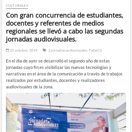
CULTURALES
n
d
Con gran concurrencia de estudiantes,
e
docentes y referentes de medios
m
regionales se llevó a cabo las segundas
e
jornadas audiovisuales.
n
ú
25 octubre, 2019
2 jornadas audiovisuales
FaDeCS
En el día de ayer se desarrolló el segundo año de estas
jornadas cuyo fin es visibilizar las nuevas tecnologías y
narrativas en el área de la comunicación a través de trabajos
realizados por estudiantes, docentes y realizadores
audiovisuales de la zona.