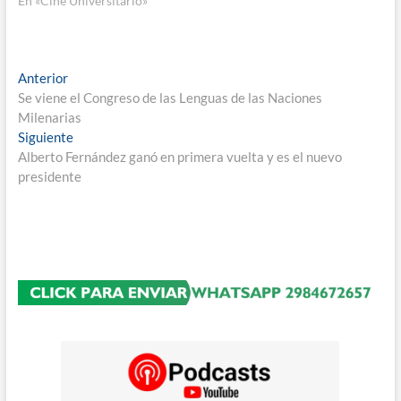
En «Cine Universitario»
Navegación
Entrada
Anterior
anterior:
Se viene el Congreso de las Lenguas de las Naciones
de
Milenarias
entradas
Entrada
Siguiente
siguiente:
Alberto Fernández ganó en primera vuelta y es el nuevo
presidente