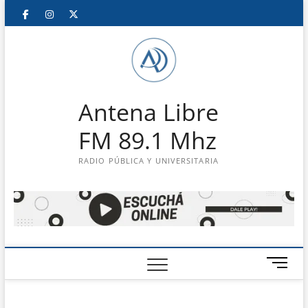
Saltar
Facebook
Instagram
Twitter
LinkedIn
En
al
contenido
vivo
Antena Libre
FM 89.1 Mhz
RADIO PÚBLICA Y UNIVERSITARIA
B
o
t
ó