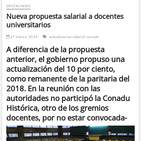
DESTACADAS
n
d
Nueva propuesta salarial a docentes
e
universitarios
m
e
27 marzo, 2019
actualizacion salarial
conadu
n
A diferencia de la propuesta
ú
anterior, el gobierno propuso una
actualización del 10 por ciento,
como remanente de la paritaria del
2018. En la reunión con las
autoridades no participó la Conadu
Histórica, otro de los gremios
docentes, por no estar convocada-