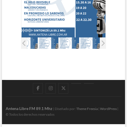
Facebook
Instagram
Twitter
LinkedIn
En
vivo
Antena Libre FM 89.1 Mhz
| Diseñado por:
Theme Freesia
|
WordPress
|
© Todos los derechos reservados