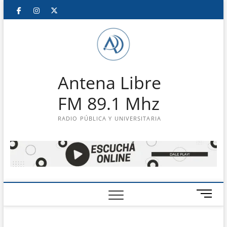
Saltar
Facebook
Instagram
Twitter
LinkedIn
En
al
contenido
vivo
Antena Libre
FM 89.1 Mhz
RADIO PÚBLICA Y UNIVERSITARIA
B
o
t
ó