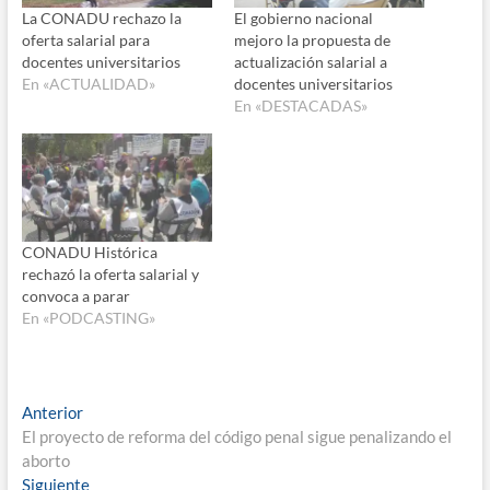
La CONADU rechazo la
El gobierno nacional
oferta salarial para
mejoro la propuesta de
docentes universitarios
actualización salarial a
En «ACTUALIDAD»
docentes universitarios
En «DESTACADAS»
CONADU Histórica
rechazó la oferta salarial y
convoca a parar
En «PODCASTING»
Navegación
Entrada
Anterior
anterior:
El proyecto de reforma del código penal sigue penalizando el
de
aborto
entradas
Entrada
Siguiente