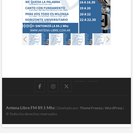
Facebook
Instagram
Twitter
LinkedIn
En
vivo
Antena Libre FM 89.1 Mhz
| Diseñado por:
Theme Freesia
|
WordPress
|
© Todos los derechos reservados