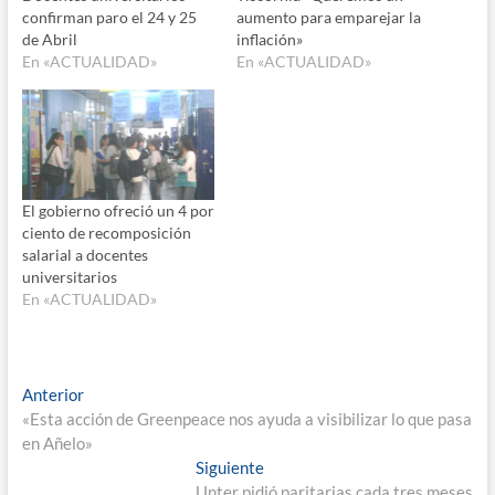
confirman paro el 24 y 25
aumento para emparejar la
de Abril
inflación»
En «ACTUALIDAD»
En «ACTUALIDAD»
El gobierno ofreció un 4 por
ciento de recomposición
salarial a docentes
universitarios
En «ACTUALIDAD»
Navegación
Entrada
Anterior
anterior:
«Esta acción de Greenpeace nos ayuda a visibilizar lo que pasa
de
en Añelo»
entradas
Entrada
Siguiente
siguiente:
Unter pidió paritarias cada tres meses