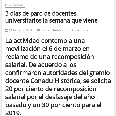
DESTACADAS
n
d
3 días de paro de docentes
e
universitarios la semana que viene
m
e
27 febrero, 2019
conadu histórica
luis tiscornia
paro
n
La actividad contempla una
ú
movilización el 6 de marzo en
reclamo de una recomposición
salarial. De acuerdo a los
confirmaron autoridades del gremio
docente Conadu Histórica, se solicita
20 por ciento de recomposición
salarial por el desfasaje del año
pasado y un 30 por ciento para el
2019.