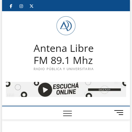
Saltar
Facebook
Instagram
Twitter
LinkedIn
En
al
contenido
vivo
Antena Libre
FM 89.1 Mhz
RADIO PÚBLICA Y UNIVERSITARIA
B
o
t
ó