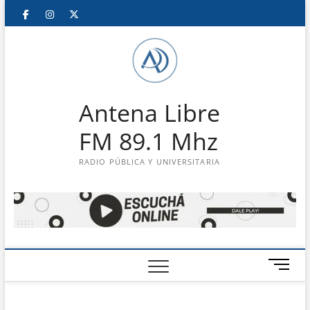
Saltar
Facebook
Instagram
Twitter
LinkedIn
En
al
contenido
vivo
Antena Libre
FM 89.1 Mhz
RADIO PÚBLICA Y UNIVERSITARIA
B
o
t
ó