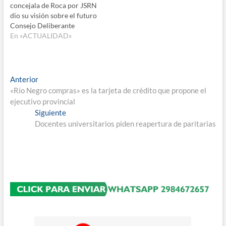
concejala de Roca por JSRN
dio su visión sobre el futuro
Consejo Deliberante
En «ACTUALIDAD»
Navegación
Entrada
Anterior
anterior:
«Río Negro compras» es la tarjeta de crédito que propone el
de
ejecutivo provincial
entradas
Entrada
Siguiente
siguiente:
Docentes universitarios piden reapertura de paritarias