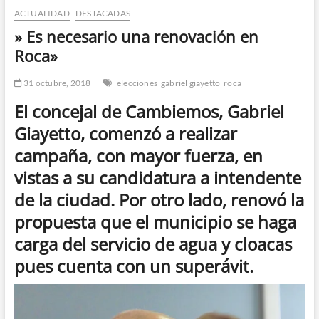
ACTUALIDAD
DESTACADAS
n
d
» Es necesario una renovación en
e
Roca»
m
e
31 octubre, 2018
elecciones
gabriel giayetto
roca
n
El concejal de Cambiemos, Gabriel
ú
Giayetto, comenzó a realizar
campaña, con mayor fuerza, en
vistas a su candidatura a intendente
de la ciudad. Por otro lado, renovó la
propuesta que el municipio se haga
carga del servicio de agua y cloacas
pues cuenta con un superávit.