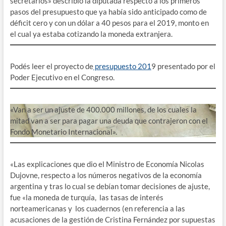
secretarios» describió la diputada respecto a los primeros
pasos del presupuesto que ya había sido anticipado como de
déficit cero y con un dólar a 40 pesos para el 2019, monto en
el cual ya estaba cotizando la moneda extranjera.
Podés leer el proyecto de
presupuesto 201
9 presentado por el
Poder Ejecutivo en el Congreso.
«Van a ser un ajuste de 400.000 millones, de los cuales la
mitad van a ser para pagar una deuda que contrajeron con el
Fondo Monetario Internacional».
«Las explicaciones que dio el Ministro de Economía Nicolas
Dujovne, respecto a los números negativos de la economía
argentina y tras lo cual se debían tomar decisiones de ajuste,
fue «la moneda de turquía, las tasas de interés
norteamericanas y los cuadernos (en referencia a las
acusaciones de la gestión de Cristina Fernández por supuestas