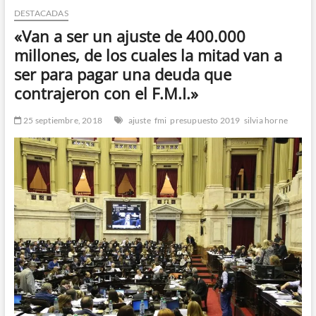
DESTACADAS
n
d
«Van a ser un ajuste de 400.000
e
millones, de los cuales la mitad van a
m
ser para pagar una deuda que
e
contrajeron con el F.M.I.»
n
ú
25 septiembre, 2018
ajuste
fmi
presupuesto 2019
silvia horne