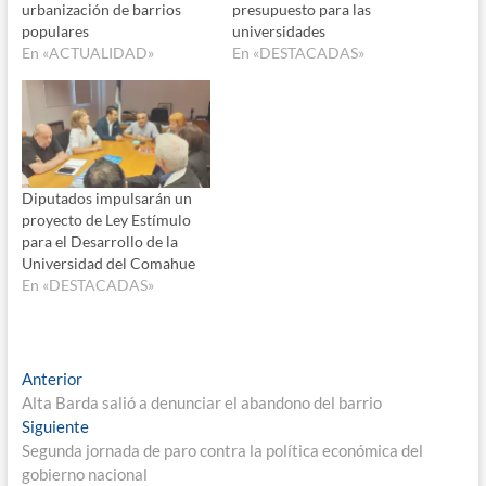
urbanización de barrios
presupuesto para las
populares
universidades
En «ACTUALIDAD»
En «DESTACADAS»
Diputados impulsarán un
proyecto de Ley Estímulo
para el Desarrollo de la
Universidad del Comahue
En «DESTACADAS»
Navegación
Entrada
Anterior
anterior:
Alta Barda salió a denunciar el abandono del barrio
de
Entrada
Siguiente
entradas
siguiente:
Segunda jornada de paro contra la política económica del
gobierno nacional