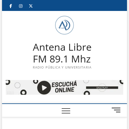
Saltar
Facebook
Instagram
Twitter
LinkedIn
En
al
contenido
vivo
Antena Libre
FM 89.1 Mhz
RADIO PÚBLICA Y UNIVERSITARIA
B
o
t
ó