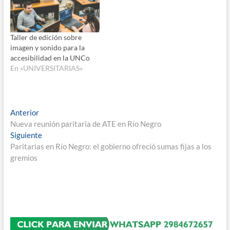
Taller de edición sobre
imagen y sonido para la
accesibilidad en la UNCo
En «UNIVERSITARIAS»
Navegación
Entrada
Anterior
anterior:
Nueva reunión paritaria de ATE en Río Negro
de
Entrada
Siguiente
entradas
siguiente:
Paritarias en Río Negro: el gobierno ofreció sumas fijas a los
gremios