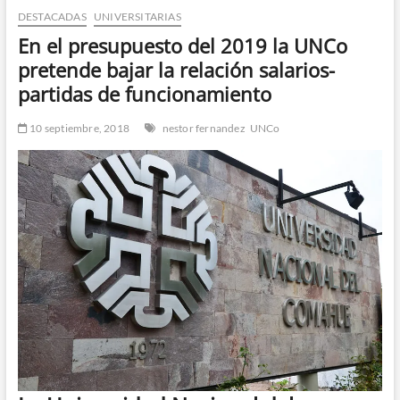
DESTACADAS
UNIVERSITARIAS
n
d
En el presupuesto del 2019 la UNCo
e
pretende bajar la relación salarios-
m
partidas de funcionamiento
e
n
10 septiembre, 2018
nestor fernandez
UNCo
ú