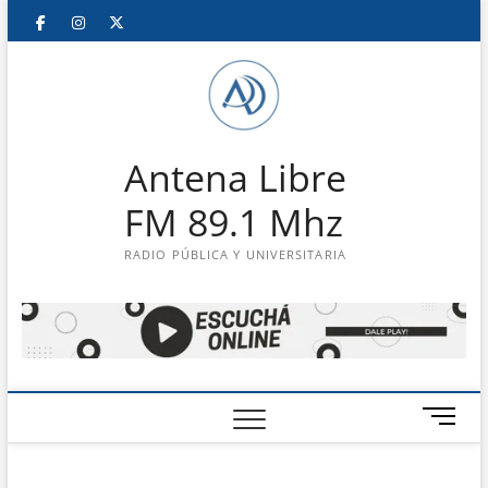
Saltar
Facebook
Instagram
Twitter
LinkedIn
En
al
contenido
vivo
Antena Libre
FM 89.1 Mhz
RADIO PÚBLICA Y UNIVERSITARIA
B
o
t
ó