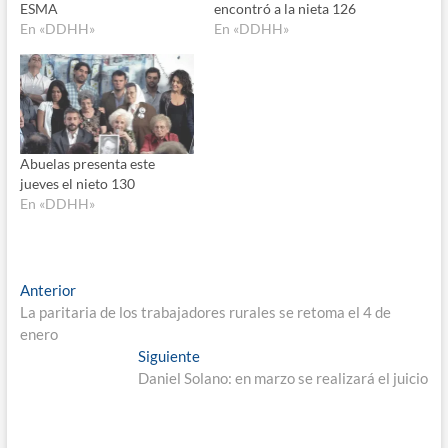
ESMA
encontró a la nieta 126
En «DDHH»
En «DDHH»
Abuelas presenta este
jueves el nieto 130
En «DDHH»
Navegación
Entrada
Anterior
anterior:
La paritaria de los trabajadores rurales se retoma el 4 de
de
enero
entradas
Entrada
Siguiente
siguiente:
Daniel Solano: en marzo se realizará el juicio