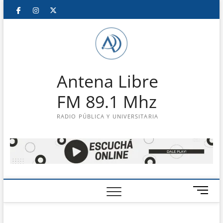
Saltar
Facebook
Instagram
Twitter
LinkedIn
En
al
contenido
vivo
Antena Libre
FM 89.1 Mhz
RADIO PÚBLICA Y UNIVERSITARIA
B
o
t
ó