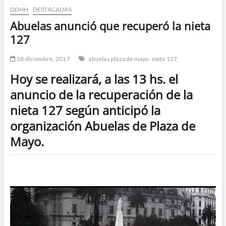
DDHH
DESTACADAS
n
d
Abuelas anunció que recuperó la nieta
e
127
m
e
28 diciembre, 2017
abuelas plaza de mayo
nieta 127
n
Hoy se realizará, a las 13 hs. el
ú
anuncio de la recuperación de la
nieta 127 según anticipó la
organización Abuelas de Plaza de
Mayo.