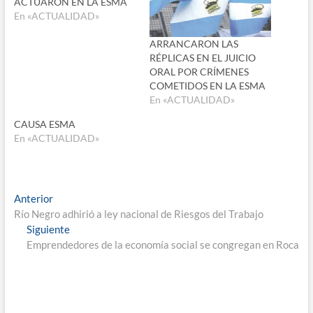
ACTUARON EN LA ESMA
En «ACTUALIDAD»
ARRANCARON LAS
RÉPLICAS EN EL JUICIO
ORAL POR CRÍMENES
COMETIDOS EN LA ESMA
En «ACTUALIDAD»
CAUSA ESMA
En «ACTUALIDAD»
Navegación
Entrada
Anterior
anterior:
Río Negro adhirió a ley nacional de Riesgos del Trabajo
de
Entrada
Siguiente
entradas
siguiente:
Emprendedores de la economía social se congregan en Roca