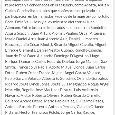
represores ya condenados en el segundo, como Acosta, Astiz y
Carlos Capdevila; a pilotos que confesaron en privado su
participación en los llamados «vuelos de la muerte» como Julio
Poch, Emir Sisul Hess y al ex ministro dictatorial Juan
Alemann. Entre los otros imputados se encuentran Randolfo
Agusti Scacchi, Juan Arturo Alomar, Paulino Oscar Altamira,
Mario Daniel Arrú, Juan Antonio Azic, Daniel Humberto
Baucero, Julio César Binotti, Ricardo Miguel Cavallo, Miguel
Enrique Clements, Daniel Néstor Cuomo, Rodolfo Cionchi,
Juan de Dios Daer, Alejandro Domingo D’Agostino, Hugo
Enrique Damario, Carlos Eduardo Daviou, Jorge Manuel Díaz
Smith, Francisco Di Paola, Adolfo Miguel Donda, Juan Carlos
Fotea, Rubén Oscar Franco, Miguel Ángel García Velasco,
Pablo García Velasco, Alberto E. González, Orlando González,
Ricardo Jorge Lynch Jones, Jorge Luis Magnacco, Roque Ángel
Martello, Rogelio José Martínez Pizarro, Luis Ambrosio
Navarro, Víctor Roberto Olivera, Rubén Ricardo Ormello,
Eduardo Aroldo Otero, Mario Pablo Palet, Guillermo Pazos,
Antonio Rosario Pereyra, Antonio Pernías, Claudio Orlando
Pittana, Héctor Francisco Polchi, Jorge Carlos Rádice,