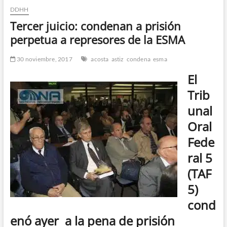
DDHH
n
d
Tercer juicio: condenan a prisión
e
perpetua a represores de la ESMA
m
e
30 noviembre, 2017
acosta
astiz
condena
esma
n
El
ú
Trib
unal
Oral
Fede
ral 5
(TAF
5)
cond
enó ayer a la pena de prisión