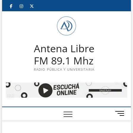
Saltar
Facebook
Instagram
Twitter
LinkedIn
En
al
contenido
vivo
Antena Libre
FM 89.1 Mhz
RADIO PÚBLICA Y UNIVERSITARIA
B
o
t
ó