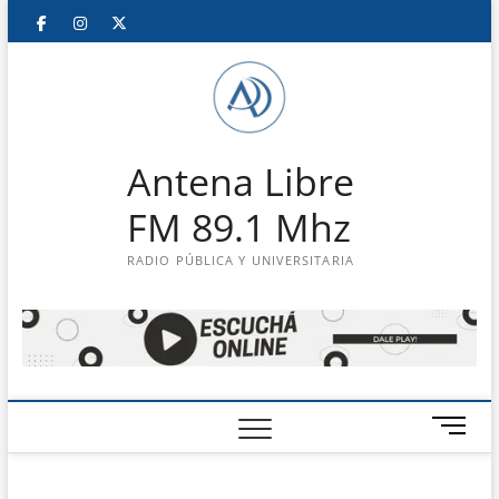
Saltar
Facebook
Instagram
Twitter
LinkedIn
En
al
contenido
vivo
Antena Libre
FM 89.1 Mhz
RADIO PÚBLICA Y UNIVERSITARIA
B
o
t
ó