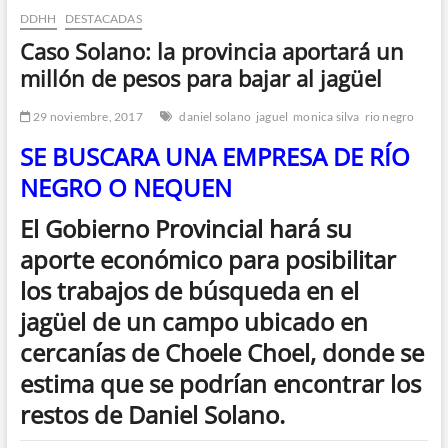
DDHH
DESTACADAS
n
d
Caso Solano: la provincia aportará un
e
millón de pesos para bajar al jagüel
m
e
29 noviembre, 2017
daniel solano
jaguel
monica silva
rio negro
n
SE BUSCARA UNA EMPRESA DE RÍO
ú
NEGRO O NEQUEN
El Gobierno Provincial hará su
aporte económico para posibilitar
los trabajos de búsqueda en el
jagüel de un campo ubicado en
cercanías de Choele Choel, donde se
estima que se podrían encontrar los
restos de Daniel Solano.