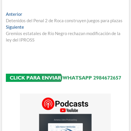
Navegación
Entrada
Anterior
anterior:
Detenidos del Penal 2 de Roca construyen juegos para plazas
de
Entrada
Siguiente
entradas
siguiente:
Gremios estatales de Río Negro rechazan modificación de la
ley del IPROSS