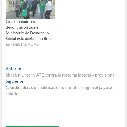
Los trabajadores
denunciaron que el
Ministerio de Desarrollo
Social esta acéfalo en Roca
En «DESTACADAS»
Navegación
Entrada
Anterior
anterior:
Sitrajur, Unter y ATE contra la reforma laboral y previsional
de
Entrada
Siguiente
entradas
siguiente:
Coordinadores de políticas estudiantiles exigen el pago de
salarios