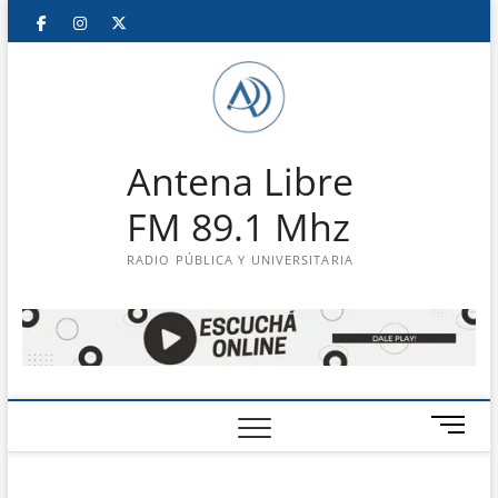
Saltar
Facebook
Instagram
Twitter
LinkedIn
En
al
contenido
vivo
Antena Libre
FM 89.1 Mhz
RADIO PÚBLICA Y UNIVERSITARIA
B
o
t
ó