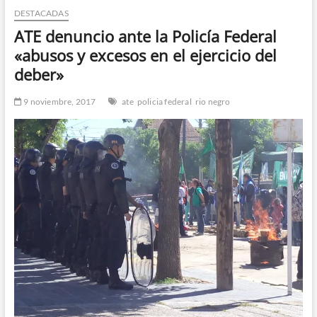
DESTACADAS
n
d
ATE denuncio ante la Policía Federal
e
«abusos y excesos en el ejercicio del
m
deber»
e
n
9 noviembre, 2017
ate
policia federal
rio negro
ú