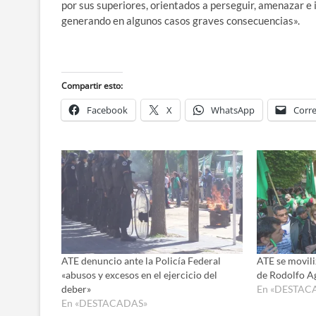
por sus superiores, orientados a perseguir, amenazar e 
generando en algunos casos graves consecuencias».
Compartir esto:
Facebook
X
WhatsApp
Corre
ATE denuncio ante la Policía Federal
ATE se movili
«abusos y excesos en el ejercicio del
de Rodolfo A
deber»
En «DESTAC
En «DESTACADAS»