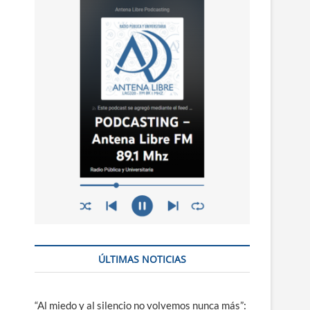
n
ú
ÚLTIMAS NOTICIAS
“Al miedo y al silencio no volvemos nunca más”: