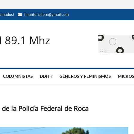
amados)
fmantenalibre@gmail.com
M 89.1 Mhz
COLUMNISTAS
DDHH
GÉNEROS Y FEMINISMOS
MICRO
 de la Policía Federal de Roca