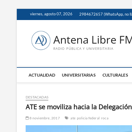
Saltar
viernes, agosto 07, 2026
2984672657 (WhatsApp, no ll
al
contenido
Antena Libre F
RADIO PÚBLICA Y UNIVERSITARIA
ACTUALIDAD
UNIVERSITARIAS
CULTURALES
DESTACADAS
ATE se moviliza hacia la Delegación
8 noviembre, 2017
ate
policia federal
roca