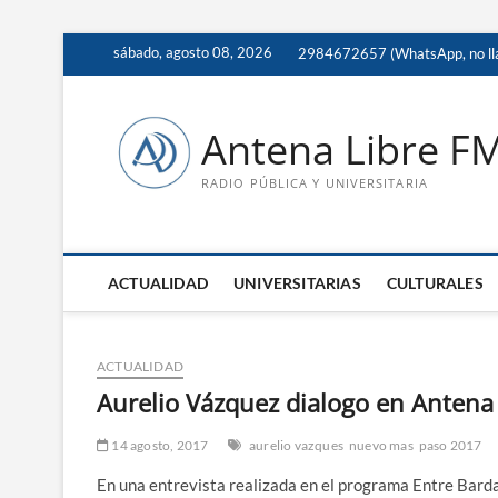
Saltar
sábado, agosto 08, 2026
2984672657 (WhatsApp, no ll
al
contenido
Antena Libre F
RADIO PÚBLICA Y UNIVERSITARIA
ACTUALIDAD
UNIVERSITARIAS
CULTURALES
ACTUALIDAD
Aurelio Vázquez dialogo en Antena 
14 agosto, 2017
aurelio vazques
nuevo mas
paso 2017
En una entrevista realizada en el programa Entre Bard