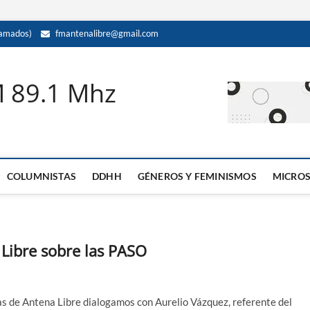
amados)
fmantenalibre@gmail.com
M 89.1 Mhz
COLUMNISTAS
DDHH
GÉNEROS Y FEMINISMOS
MICRO
Libre sobre las PASO
as de Antena Libre dialogamos con Aurelio Vázquez, referente del