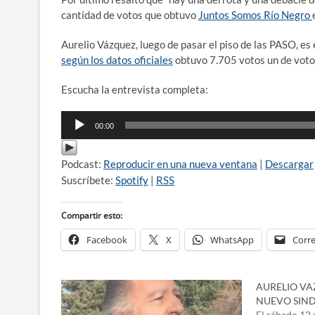
cantidad de votos que obtuvo
Juntos Somos Río Negro
Aurelio Vázquez, luego de pasar el piso de las PASO, es 
según los datos oficiales
obtuvo 7.705 votos un de votos
Escucha la entrevista completa:
Reproductor
00:00
de
audio
Podcast:
Reproducir en una nueva ventana
|
Descargar
Suscríbete:
Spotify
|
RSS
Compartir esto:
Facebook
X
WhatsApp
Corre
AURELIO VA
NUEVO SIN
El sábado 12 