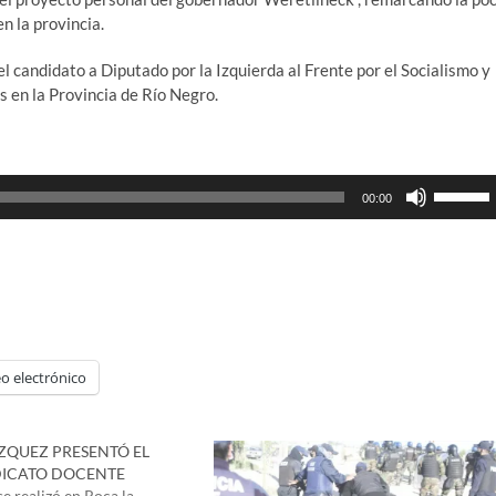
en la provincia.
el candidato a Diputado por la Izquierda al Frente por el Socialismo y
 en la Provincia de Río Negro.
Utiliza
00:00
las
teclas
de
flecha
arriba/ab
para
aumenta
o electrónico
o
disminui
el
ZQUEZ PRESENTÓ EL
volumen
DICATO DOCENTE
se realizó en Roca la