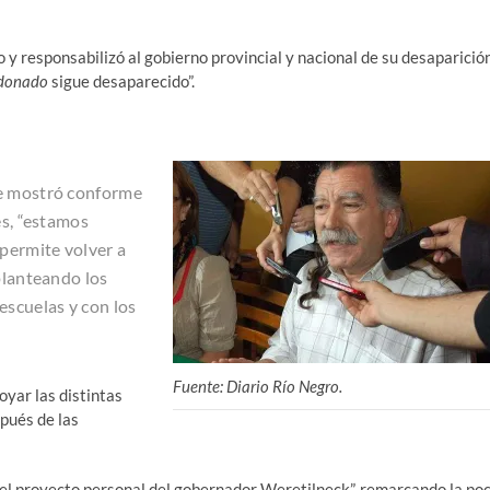
y responsabilizó al gobierno provincial y nacional de su desaparició
ldonado
sigue desaparecido”.
se mostró conforme
es, “estamos
 permite volver a
planteando los
escuelas y con los
Fuente: Diario Río Negro.
oyar las distintas
pués de las
del proyecto personal del gobernador Weretilneck”, remarcando la po