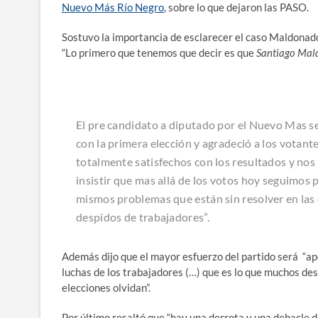
Nuevo Más Río Negro
, sobre lo que dejaron las PASO.
Sostuvo la importancia de esclarecer el caso Maldonado 
“Lo primero que tenemos que decir es que
Santiago Ma
El pre candidato a diputado por el Nuevo Mas 
con la primera elección y agradeció a los votant
totalmente satisfechos con los resultados y nos
insistir que mas allá de los votos hoy seguimos 
mismos problemas que están sin resolver en las 
despidos de trabajadores”.
Además dijo que el mayor esfuerzo del partido será “ap
luchas de los trabajadores (…) que es lo que muchos des
elecciones olvidan”.
Por último resaltó que “hay una derrota y una debacle 