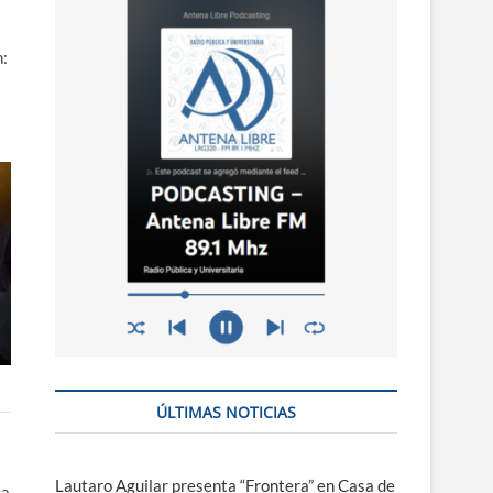
n
ú
n:
ÚLTIMAS NOTICIAS
Lautaro Aguilar presenta “Frontera” en Casa de
ca