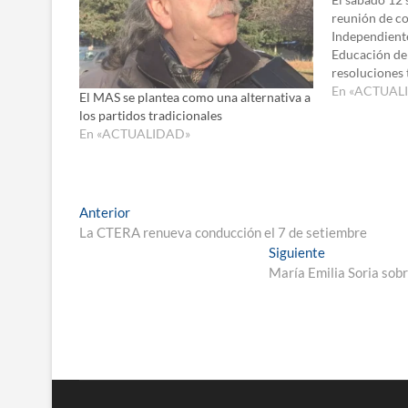
reunión de c
Independiente
Educación de 
resoluciones 
impulsar una
En «ACTUAL
El MAS se plantea como una alternativa a
afiliación en
los partidos tradicionales
en la Delegac
En «ACTUALIDAD»
Trabajo de la
Navegación
Entrada
Anterior
anterior:
La CTERA renueva conducción el 7 de setiembre
de
Entrada
Siguiente
entradas
siguiente:
María Emilia Soria sob