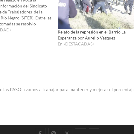
onformación del Sindicato
 de Trabajadores de la
Río Negro (SITER). Entre las
tomadas se resolvió
 rápida campaña de
IDAD»
Relato de la represión en el Barrio La
 función de la presentación
Esperanza por Aurelio Vázquez
ión del Ministerio de
En «DESTACADAS»
 Nación,…
re las PASO: «vamos a trabajar para mantener y mejorar el porcentaj
Facebook
Instagram
Twitter
LinkedIn
En