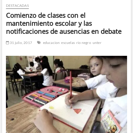
DESTACADAS
n
d
Comienzo de clases con el
e
mantenimiento escolar y las
m
notificaciones de ausencias en debate
e
n
31 julio, 2017
educacion
escuelas
rio negro
unter
ú