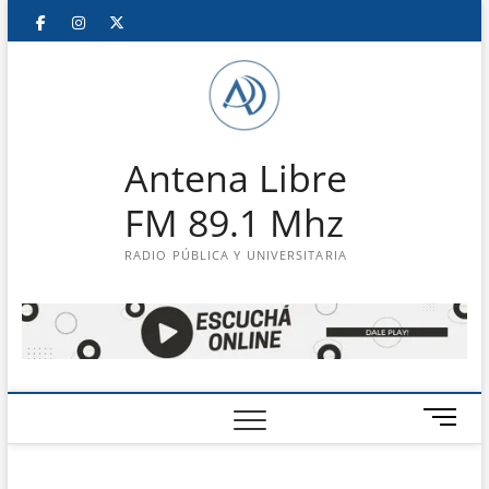
Saltar
Facebook
Instagram
Twitter
LinkedIn
En
al
contenido
vivo
Antena Libre
FM 89.1 Mhz
RADIO PÚBLICA Y UNIVERSITARIA
B
o
t
ó