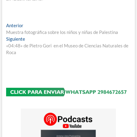
Navegación
Entrada
Anterior
anterior:
Muestra fotográfica sobre los niños y niñas de Palestina
de
Entrada
Siguiente
entradas
siguiente:
«04:48» de Pietro Gori en el Museo de Ciencias Naturales de
Roca