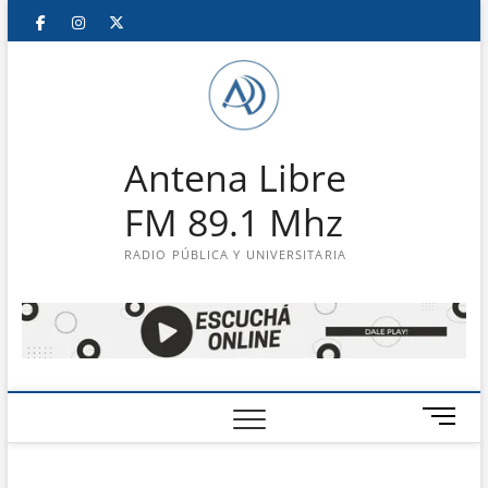
Saltar
Facebook
Instagram
Twitter
LinkedIn
En
al
contenido
vivo
Antena Libre
FM 89.1 Mhz
RADIO PÚBLICA Y UNIVERSITARIA
B
o
t
ó