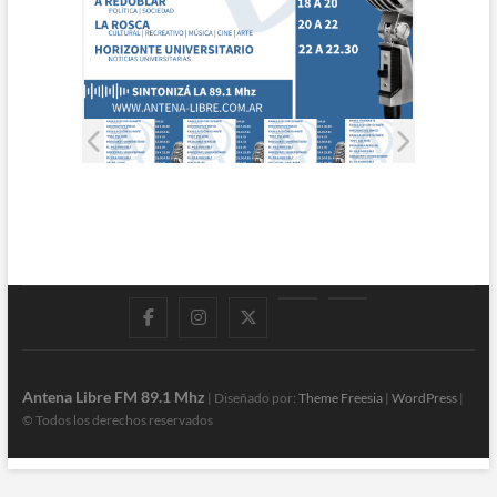
Facebook
Instagram
Twitter
LinkedIn
En
vivo
Antena Libre FM 89.1 Mhz
| Diseñado por:
Theme Freesia
|
WordPress
|
© Todos los derechos reservados