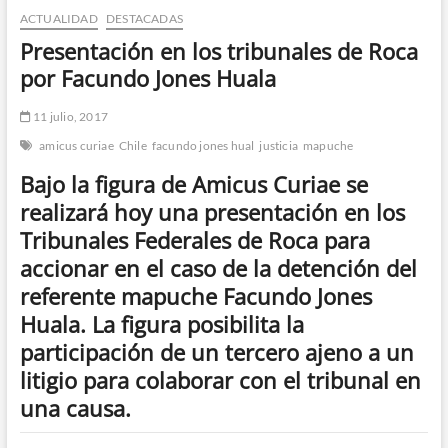
ACTUALIDAD
DESTACADAS
n
d
Presentación en los tribunales de Roca
e
por Facundo Jones Huala
m
e
11 julio, 2017
n
amicus curiae
Chile
facundo jones hual
justicia
mapuche
ú
Bajo la figura de Amicus Curiae se
realizará hoy una presentación en los
Tribunales Federales de Roca para
accionar en el caso de la detención del
referente mapuche Facundo Jones
Huala. La figura posibilita la
participación de un tercero ajeno a un
litigio para colaborar con el tribunal en
una causa.