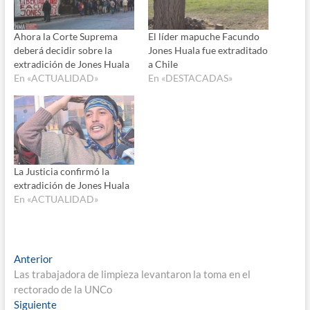
Ahora la Corte Suprema
El líder mapuche Facundo
deberá decidir sobre la
Jones Huala fue extraditado
extradición de Jones Huala
a Chile
En «ACTUALIDAD»
En «DESTACADAS»
La Justicia confirmó la
extradición de Jones Huala
En «ACTUALIDAD»
Navegación
Entrada
Anterior
anterior:
Las trabajadora de limpieza levantaron la toma en el
de
rectorado de la UNCo
entradas
Entrada
Siguiente