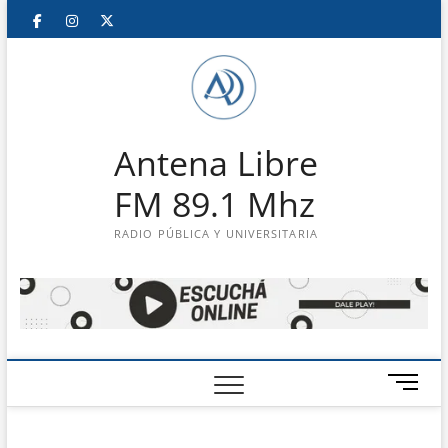
Saltar
Facebook
Instagram
Twitter
LinkedIn
En
al
contenido
vivo
Antena Libre
FM 89.1 Mhz
RADIO PÚBLICA Y UNIVERSITARIA
B
o
t
ó