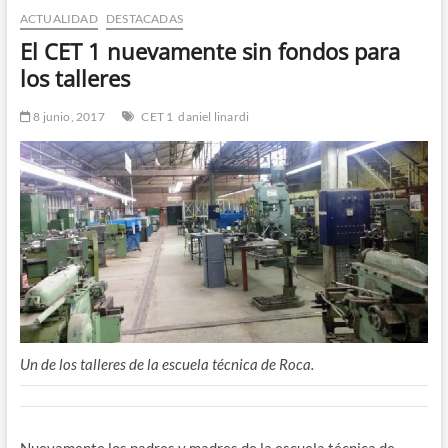
ACTUALIDAD
DESTACADAS
n
d
El CET 1 nuevamente sin fondos para
e
los talleres
m
e
8 junio, 2017
CET 1
daniel linardi
n
ú
Un de los talleres de la escuela técnica de Roca.
Nuevamente los padres y madres de la escuela técnica de