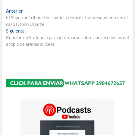
Navegación
Entrada
Anterior
anterior:
El Superior Tribunal de Justicia revocó el sobreseimiento en el
de
caso Otoño Uriarte
entradas
Entrada
Siguiente
siguiente:
Reunión en Stefenelli para informarse sobre consecuencias del
acopio de arenas silíceas