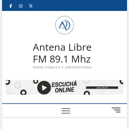
Saltar
Facebook
Instagram
Twitter
LinkedIn
En
al
contenido
vivo
Antena Libre
FM 89.1 Mhz
RADIO PÚBLICA Y UNIVERSITARIA
B
o
t
ó