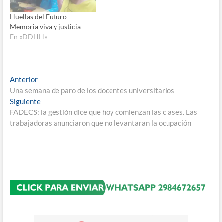
Huellas del Futuro –
Memoria viva y justicia
En «DDHH»
Navegación
Entrada
Anterior
anterior:
Una semana de paro de los docentes universitarios
de
Entrada
Siguiente
entradas
siguiente:
FADECS: la gestión dice que hoy comienzan las clases. Las
trabajadoras anunciaron que no levantaran la ocupación