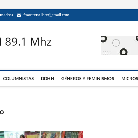
amados)
fmantenalibre@gmail.com
M 89.1 Mhz
COLUMNISTAS
DDHH
GÉNEROS Y FEMINISMOS
MICRO
zo