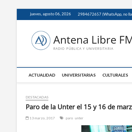
Saltar
jueves, agosto 06, 2026
2984672657 (WhatsApp, no ll
al
contenido
Antena Libre F
RADIO PÚBLICA Y UNIVERSITARIA
ACTUALIDAD
UNIVERSITARIAS
CULTURALES
DESTACADAS
Paro de la Unter el 15 y 16 de mar
13 marzo, 2017
paro
unter