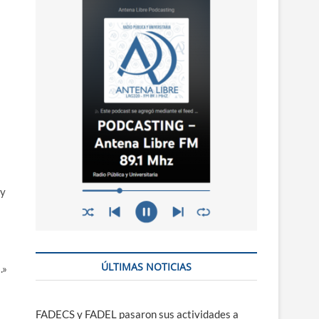
n
ú
 y
ÚLTIMAS NOTICIAS
.»
FADECS y FADEL pasaron sus actividades a