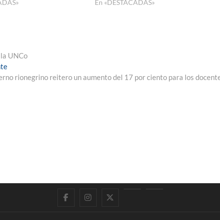
ADAS»
En «DESTACADAS»
n la UNCo
Entrada
nte
siguiente:
erno rionegrino reitero un aumento del 17 por ciento para los docent
Facebook
Instagram
Twitter
LinkedIn
En
vivo