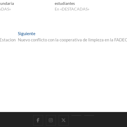
cundaria
estudiantes
ADAS»
En «DESTACADAS»
Entrada
Siguiente
siguiente:
 Estacion
Nuevo conflicto con la cooperativa de limpieza en la FADE
Facebook
Instagram
Twitter
LinkedIn
En