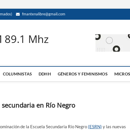
amados)
fmantenalibre@gmail.com
M 89.1 Mhz
COLUMNISTAS
DDHH
GÉNEROS Y FEMINISMOS
MICRO
a secundaria en Río Negro
nominación de la Escuela Secundaria Río Negro
(ESRN)
y las nuevas