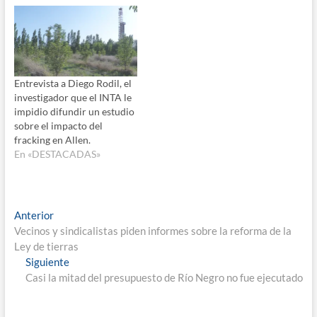
Entrevista a Diego Rodil, el
investigador que el INTA le
impidio difundir un estudio
sobre el impacto del
fracking en Allen.
En «DESTACADAS»
Navegación
Entrada
Anterior
anterior:
Vecinos y sindicalistas piden informes sobre la reforma de la
de
Ley de tierras
entradas
Entrada
Siguiente
siguiente:
Casi la mitad del presupuesto de Río Negro no fue ejecutado