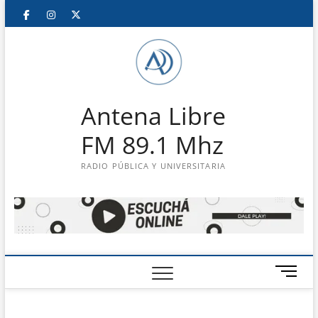
Saltar
Facebook
Instagram
Twitter
LinkedIn
En
al
contenido
vivo
Antena Libre
FM 89.1 Mhz
RADIO PÚBLICA Y UNIVERSITARIA
B
o
t
ó