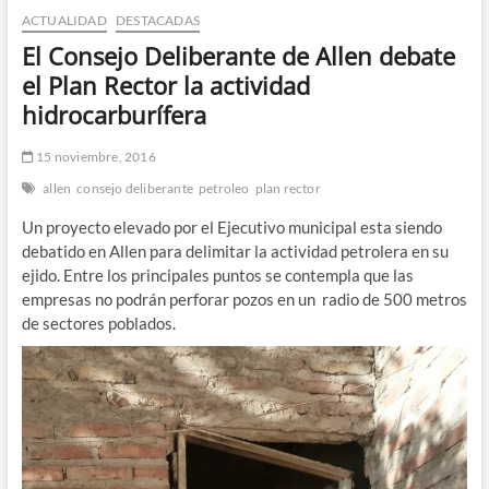
ACTUALIDAD
DESTACADAS
n
d
El Consejo Deliberante de Allen debate
e
el Plan Rector la actividad
m
hidrocarburífera
e
n
15 noviembre, 2016
ú
allen
consejo deliberante
petroleo
plan rector
Un proyecto elevado por el Ejecutivo municipal esta siendo
debatido en Allen para delimitar la actividad petrolera en su
ejido. Entre los principales puntos se contempla que las
empresas no podrán perforar pozos en un radio de 500 metros
de sectores poblados.