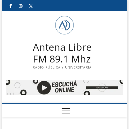
Saltar
Facebook
Instagram
Twitter
LinkedIn
En
al
contenido
vivo
Antena Libre
FM 89.1 Mhz
RADIO PÚBLICA Y UNIVERSITARIA
B
o
t
ó