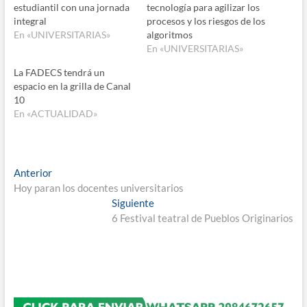
estudiantil con una jornada
tecnología para agilizar los
integral
procesos y los riesgos de los
En «UNIVERSITARIAS»
algoritmos
En «UNIVERSITARIAS»
La FADECS tendrá un
espacio en la grilla de Canal
10
En «ACTUALIDAD»
Navegación
Entrada
Anterior
anterior:
Hoy paran los docentes universitarios
de
Entrada
Siguiente
entradas
siguiente:
6 Festival teatral de Pueblos Originarios