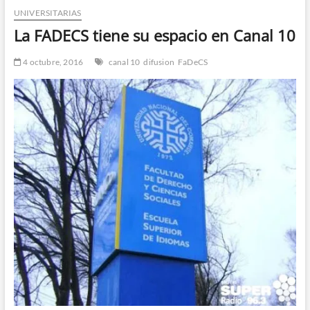
UNIVERSITARIAS
n
d
La FADECS tiene su espacio en Canal 10
e
m
4 octubre, 2016
canal 10
difusion
FaDeCS
e
n
ú