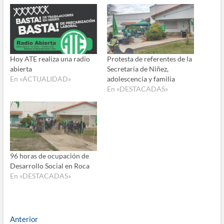
Hoy ATE realiza una radio
Protesta de referentes de la
abierta
Secretaría de Niñez,
En «ACTUALIDAD»
adolescencia y familia
En «DESTACADAS»
96 horas de ocupación de
Desarrollo Social en Roca
En «DESTACADAS»
Navegación
Entrada
Anterior