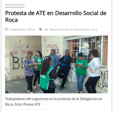
DESTACADAS
n
d
Protesta de ATE en Desarrollo Social de
e
Roca
m
e
7 septiembre, 2016
ate
Desarrollo Social
felix bustos
roca
n
ú
Trabajadores del organismo en la protesta de la Delegación en
Roca. Foto: Prensa ATE