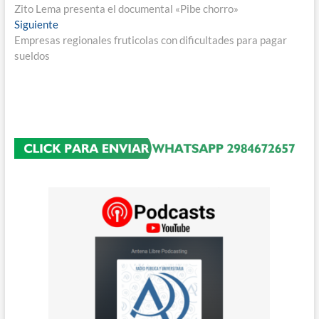
anterior:
Zito Lema presenta el documental «Pibe chorro»
de
Entrada
Siguiente
entradas
siguiente:
Empresas regionales fruticolas con dificultades para pagar
sueldos