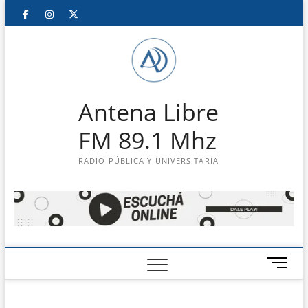
Saltar
Facebook
Instagram
Twitter
LinkedIn
En
al
contenido
vivo
Antena Libre
FM 89.1 Mhz
RADIO PÚBLICA Y UNIVERSITARIA
B
o
t
ó