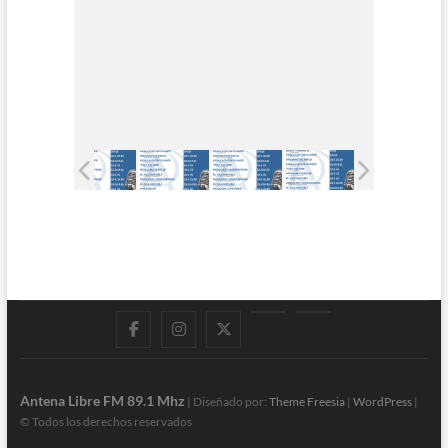
Facebook
Instagram
Twitter
LinkedIn
En
vivo
Antena Libre FM 89.1 Mhz
| Diseñado por:
Theme Freesia
|
WordPress
|
© Todos los derechos reservados