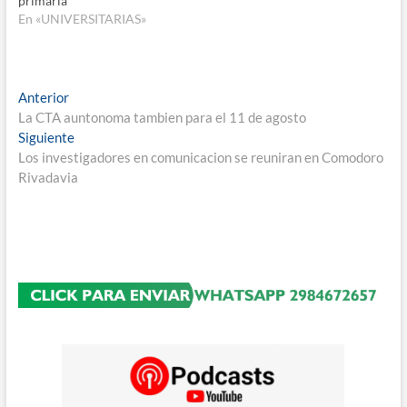
primaria
En «UNIVERSITARIAS»
Navegación
Entrada
Anterior
anterior:
La CTA auntonoma tambien para el 11 de agosto
de
Entrada
Siguiente
entradas
siguiente:
Los investigadores en comunicacion se reuniran en Comodoro
Rivadavia