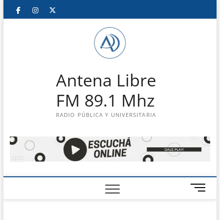
Saltar
Facebook
Instagram
Twitter
LinkedIn
En
al
contenido
vivo
Antena Libre
FM 89.1 Mhz
RADIO PÚBLICA Y UNIVERSITARIA
B
o
t
ó