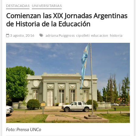
DESTACADAS
UNIVERSITARIAS
n
d
Comienzan las XIX Jornadas Argentinas
e
de Historia de la Educación
m
e
3 agosto, 2016
adriana Puiggross
cipolleti
educacion
historia
n
ú
Foto: Prensa UNCo