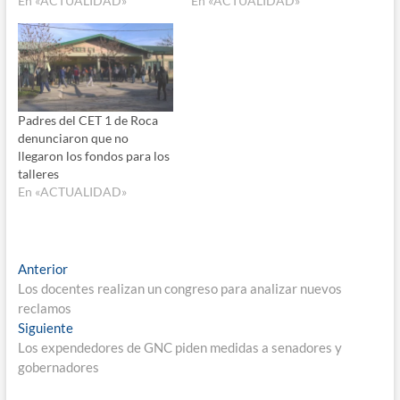
En «ACTUALIDAD»
En «ACTUALIDAD»
Padres del CET 1 de Roca
denunciaron que no
llegaron los fondos para los
talleres
En «ACTUALIDAD»
Navegación
Entrada
Anterior
anterior:
Los docentes realizan un congreso para analizar nuevos
de
reclamos
entradas
Entrada
Siguiente
siguiente:
Los expendedores de GNC piden medidas a senadores y
gobernadores