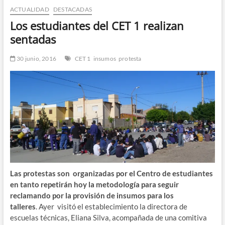
ACTUALIDAD
DESTACADAS
n
d
Los estudiantes del CET 1 realizan
e
sentadas
m
e
30 junio, 2016
CET 1
insumos
protesta
n
ú
Las protestas son organizadas por el Centro de estudiantes
en tanto repetirán hoy la metodología para seguir
reclamando por la provisión de insumos para los
talleres
. Ayer visitó el establecimiento la directora de
escuelas técnicas, Eliana Silva, acompañada de una comitiva