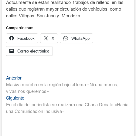
Actualmente se están realizando trabajos de relleno en las
calles que registran mayor circulación de vehículos como
calles Villegas, San Juan y Mendoza.
Compartir esto:
Facebook
X
WhatsApp
Correo electrónico
Entrada
Navegación
Anterior
anterior:
Masiva marcha en la región bajo el lema «Ni una menos,
de
vivas nos queremos»
entradas
Entrada
Siguiente
siguiente:
En el día del periodista se realizara una Charla Debate «Hacia
una Comunicación Inclusiva»