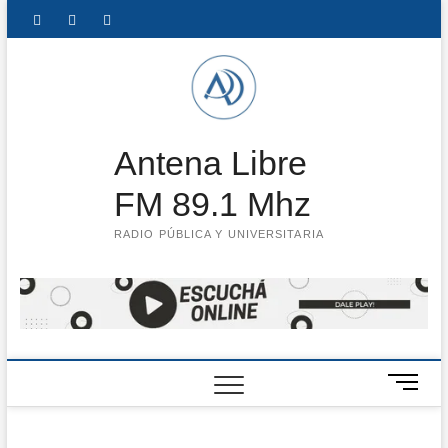
Saltar
Facebook
Instagram
Twitter
LinkedIn
En
al
contenido
vivo
Antena Libre
FM 89.1 Mhz
RADIO PÚBLICA Y UNIVERSITARIA
B
o
t
ó