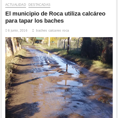
n
ACTUALIDAD
DESTACADAS
d
El municipio de Roca utiliza calcáreo
e
para tapar los baches
m
e
6 junio, 2016
baches
calcareo
roca
n
ú