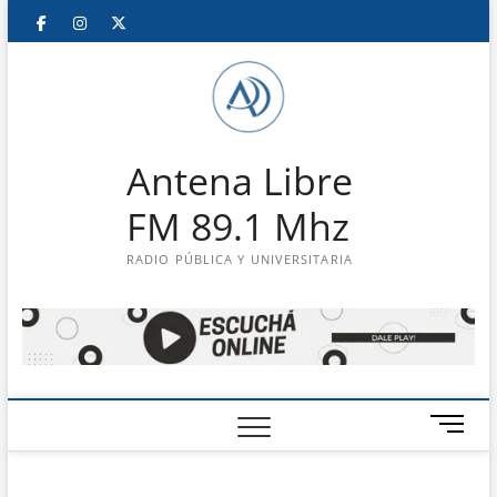
Saltar
Facebook
Instagram
Twitter
LinkedIn
En
al
contenido
vivo
Antena Libre
FM 89.1 Mhz
RADIO PÚBLICA Y UNIVERSITARIA
B
o
t
ó