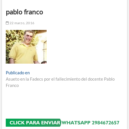
n
pablo franco
d
e
22 marzo, 2016
m
e
n
ú
Navegación
Publicado en
Asueto en la Fadecs por el fallecimiento del docente Pablo
de
Franco
entradas