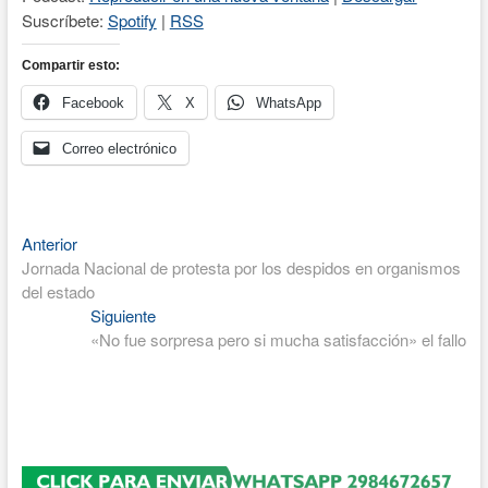
Suscríbete:
Spotify
|
RSS
Compartir esto:
Facebook
X
WhatsApp
Correo electrónico
Entrada
Navegación
Anterior
anterior:
Jornada Nacional de protesta por los despidos en organismos
de
del estado
entradas
Entrada
Siguiente
siguiente:
«No fue sorpresa pero si mucha satisfacción» el fallo