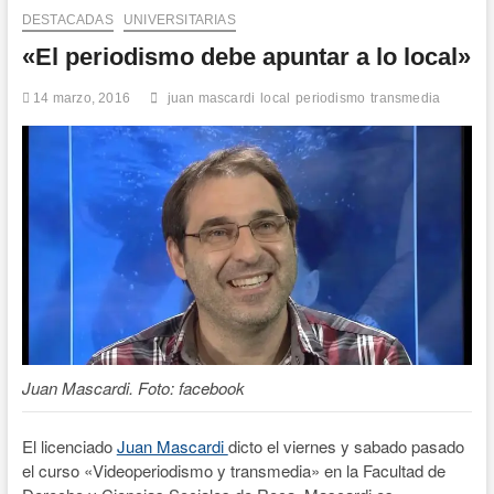
n
DESTACADAS
UNIVERSITARIAS
d
«El periodismo debe apuntar a lo local»
e
m
14 marzo, 2016
juan mascardi
local
periodismo
transmedia
e
n
ú
Juan Mascardi. Foto: facebook
El licenciado
Juan Mascardi
dicto el viernes y sabado pasado
el curso «Videoperiodismo y transmedia» en la Facultad de