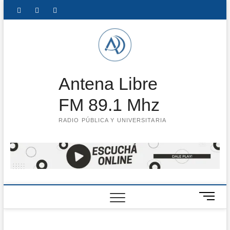
Saltar
Facebook
Instagram
Twitter
LinkedIn
En
al
contenido
vivo
Antena Libre
FM 89.1 Mhz
RADIO PÚBLICA Y UNIVERSITARIA
B
o
t
ó