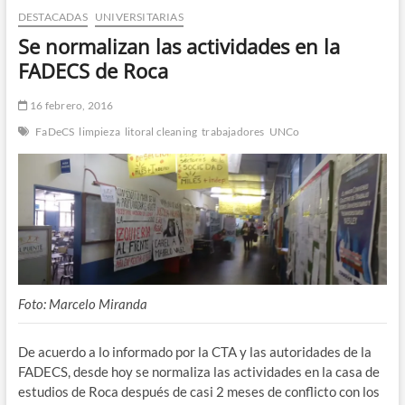
DESTACADAS
UNIVERSITARIAS
n
d
Se normalizan las actividades en la
e
FADECS de Roca
m
e
16 febrero, 2016
n
FaDeCS
limpieza
litoral cleaning
trabajadores
UNCo
ú
Foto: Marcelo Miranda
De acuerdo a lo informado por la CTA y las autoridades de la
FADECS, desde hoy se normaliza las actividades en la casa de
estudios de Roca después de casi 2 meses de conflicto con los