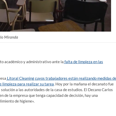
elo Miranda
to académico y administrativo ante la
falta de limpieza en las
resa
Litoral Cleaning cuyos trabajadores están realizando medidas d
e limpieza para realizar su tarea
. Hoy por la mañana el decanato fue
olución a las autoridades de la casa de estudios. El Decano Carlos
en de la empresa que tenga capacidad de decisión, hay una
limiento de higiene».