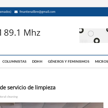
amados)
fmantenalibre@gmail.com
M 89.1 Mhz
COLUMNISTAS
DDHH
GÉNEROS Y FEMINISMOS
MICRO
de servicio de limpieza
itoral cleaning