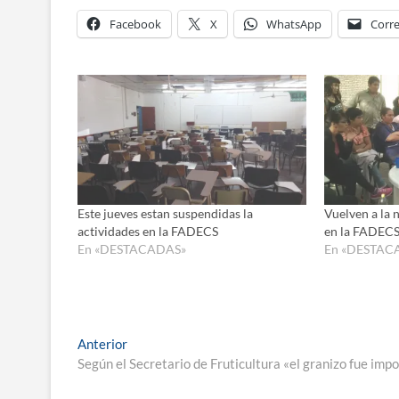
Facebook
X
WhatsApp
Corre
Este jueves estan suspendidas la
Vuelven a la 
actividades en la FADECS
en la FADEC
En «DESTACADAS»
En «DESTAC
Navegación
Entrada
Anterior
anterior:
Según el Secretario de Fruticultura «el granizo fue im
de