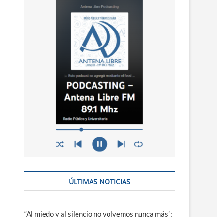
n
ú
ÚLTIMAS NOTICIAS
“Al miedo y al silencio no volvemos nunca más”: