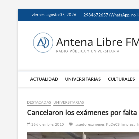
Saltar
viernes, agosto 07, 2026
2984672657 (WhatsApp, no ll
al
contenido
Antena Libre F
RADIO PÚBLICA Y UNIVERSITARIA
ACTUALIDAD
UNIVERSITARIAS
CULTURALES
DESTACADAS
UNIVERSITARIAS
Cancelaron los exámenes por falta 
16 diciembre, 2015
asueto
examenes
FaDeCS
limpieza
l