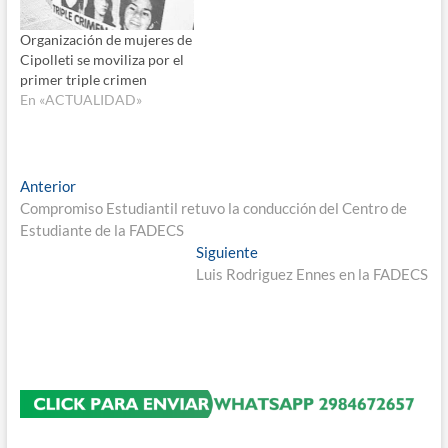
Organización de mujeres de
Cipolleti se moviliza por el
primer triple crimen
En «ACTUALIDAD»
Navegación
Entrada
Anterior
anterior:
Compromiso Estudiantil retuvo la conducción del Centro de
de
Estudiante de la FADECS
entradas
Entrada
Siguiente
siguiente:
Luis Rodriguez Ennes en la FADECS