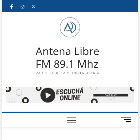
Saltar
Facebook
Instagram
Twitter
LinkedIn
En
al
contenido
vivo
Antena Libre
FM 89.1 Mhz
RADIO PÚBLICA Y UNIVERSITARIA
B
o
t
ó