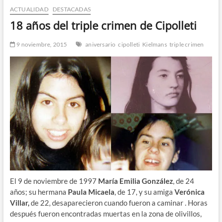
ACTUALIDAD
DESTACADAS
n
d
18 años del triple crimen de Cipolleti
e
m
9 noviembre, 2015
aniversario
cipolleti
Kielmans
triple crimen
e
n
ú
El 9 de noviembre de 1997
María Emilia González
, de 24
años; su hermana
Paula Micaela
, de 17, y su amiga
Verónica
Villar,
de 22, desaparecieron cuando fueron a caminar . Horas
después fueron encontradas muertas en la zona de olivillos,