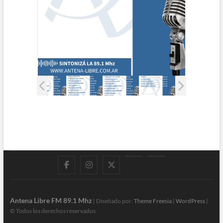
Facebook
Instagram
Twitter
LinkedIn
En
vivo
Antena Libre FM 89.1 Mhz
| Diseñado por:
Theme Freesia
|
WordPress
|
© Todos los derechos reservados