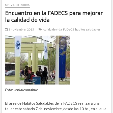
UNIVERSITARIAS
n
d
Encuentro en la FADECS para mejorar
e
la calidad de vida
m
e
3 noviembre, 2015
calida de vida
FaDeCS
habitos saludables
n
ú
Foto: venialcomahue
El área de Hábitos Saludables de la FADECS realizará una
taller este sábado 7 de noviembre, desde las 10 hs., en el aula