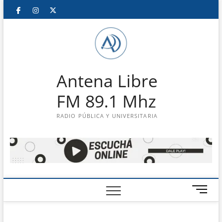
Saltar
Facebook
Instagram
Twitter
LinkedIn
En
al
contenido
vivo
Antena Libre
FM 89.1 Mhz
RADIO PÚBLICA Y UNIVERSITARIA
B
o
t
ó