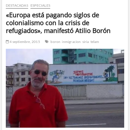
DESTACADAS
ESPECIALES
n
d
«Europa está pagando siglos de
e
colonialismo con la crisis de
m
refugiados», manifestó Atilio Borón
e
n
4 septiembre, 2015
boron
inmigracion
siria
telam
ú