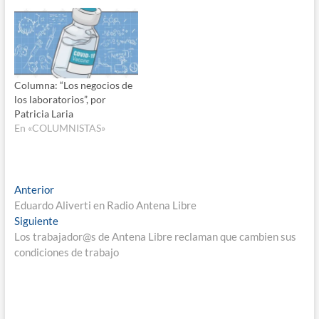
Columna: “Los negocios de
los laboratorios”, por
Patricia Laria
En «COLUMNISTAS»
Navegación
Entrada
Anterior
anterior:
Eduardo Aliverti en Radio Antena Libre
de
Entrada
Siguiente
entradas
siguiente:
Los trabajador@s de Antena Libre reclaman que cambien sus
condiciones de trabajo