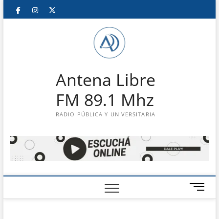
Saltar
Facebook
Instagram
Twitter
LinkedIn
En
al
contenido
vivo
Antena Libre
FM 89.1 Mhz
RADIO PÚBLICA Y UNIVERSITARIA
B
o
t
ó