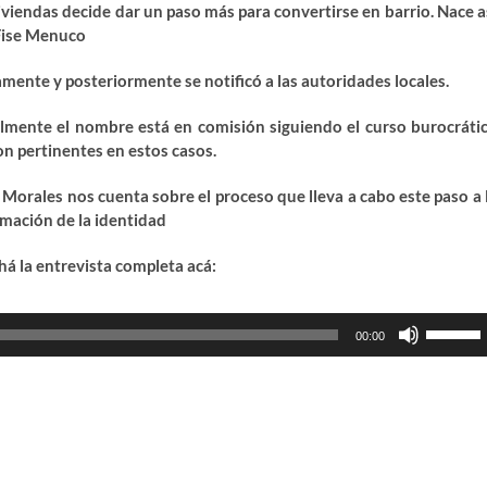
iviendas decide dar un paso más para convertirse en barrio. Nace a
 Fise Menuco
mente y posteriormente se notificó a las autoridades locales.
lmente el nombre está en comisión siguiendo el curso burocráti
on pertinentes en estos casos.
 Morales nos cuenta sobre el proceso que lleva a cabo este paso a 
rmación de la identidad
há la entrevista completa acá:
ductor
Utiliza
00:00
las
teclas
de
flecha
arriba/ab
para