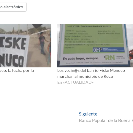
aumenta
o electrónico
o
disminui
el
volumen
co: la lucha por la
Los vecin@s del barrio Fiske Menuco
marchan al municipio de Roca
En «ACTUALIDAD»
Entrada
Siguiente
siguiente:
Banco Popular de la Buena 