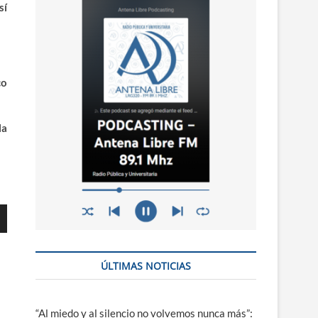
n
sí
ú
co
la
ÚLTIMAS NOTICIAS
ajo
“Al miedo y al silencio no volvemos nunca más”: