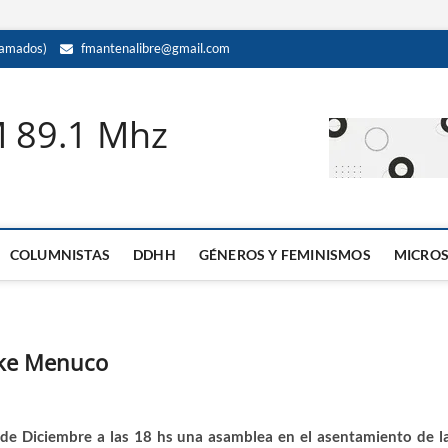
amados)
fmantenalibre@gmail.com
M 89.1 Mhz
COLUMNISTAS
DDHH
GÉNEROS Y FEMINISMOS
MICRO
ske Menuco
 de Diciembre a las 18 hs una asamblea en el asentamiento de l