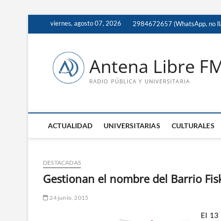
Saltar
viernes, agosto 07, 2026
2984672657 (WhatsApp, no ll
al
contenido
Antena Libre F
RADIO PÚBLICA Y UNIVERSITARIA
ACTUALIDAD
UNIVERSITARIAS
CULTURALES
DESTACADAS
Gestionan el nombre del Barrio Fi
24 junio, 2015
El 13