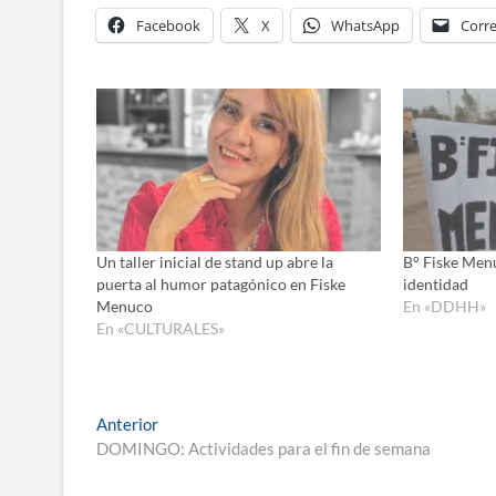
Facebook
X
WhatsApp
Corre
Un taller inicial de stand up abre la
B° Fiske Menu
puerta al humor patagónico en Fiske
identidad
Menuco
En «DDHH»
En «CULTURALES»
Navegación
Entrada
Anterior
anterior:
DOMINGO: Actividades para el fin de semana
de