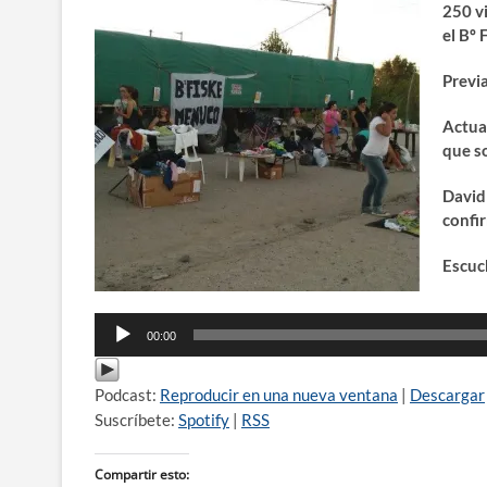
250 v
el Bº
Previa
Actua
que s
David
confi
Escuc
Repro
de
00:00
audio
Podcast:
Reproducir en una nueva ventana
|
Descargar
Suscríbete:
Spotify
|
RSS
Compartir esto: