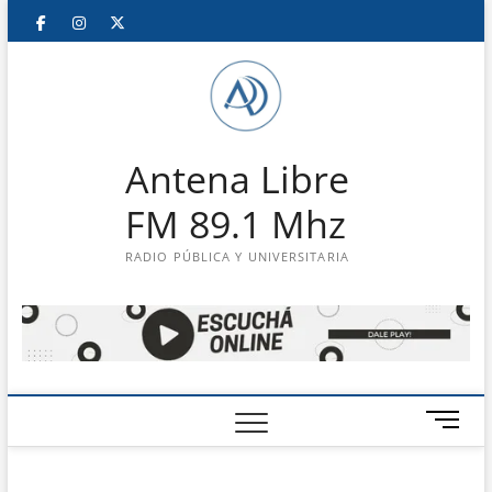
Saltar
Facebook
Instagram
Twitter
LinkedIn
En
al
contenido
vivo
Antena Libre
FM 89.1 Mhz
RADIO PÚBLICA Y UNIVERSITARIA
B
o
t
ó