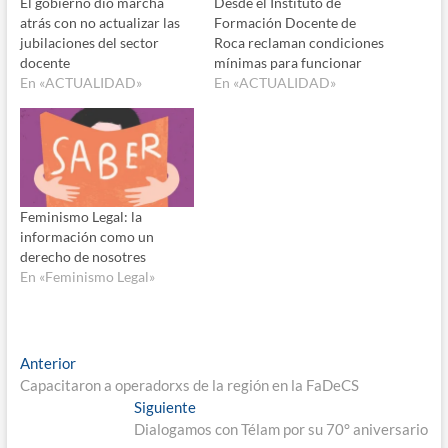
El gobierno dio marcha
Desde el Instituto de
atrás con no actualizar las
Formación Docente de
jubilaciones del sector
Roca reclaman condiciones
docente
mínimas para funcionar
En «ACTUALIDAD»
En «ACTUALIDAD»
Feminismo Legal: la
información como un
derecho de nosotres
En «Feminismo Legal»
Navegación
Entrada
Anterior
anterior:
Capacitaron a operadorxs de la región en la FaDeCS
de
Entrada
Siguiente
entradas
siguiente:
Dialogamos con Télam por su 70° aniversario