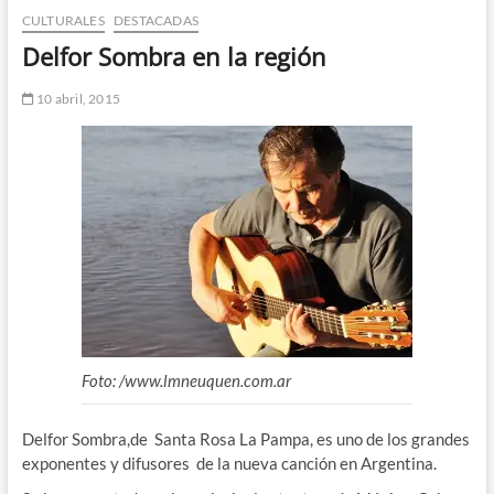
CULTURALES
DESTACADAS
n
d
Delfor Sombra en la región
e
m
10 abril, 2015
e
n
ú
Foto: /www.lmneuquen.com.ar
Delfor Sombra,de Santa Rosa La Pampa, es uno de los grandes
exponentes y difusores de la nueva canción en Argentina.