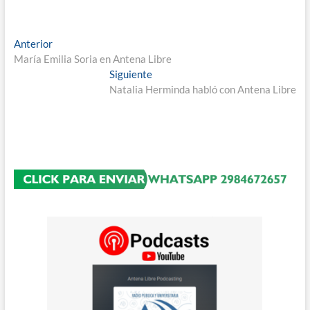
Navegación
Entrada
Anterior
anterior:
María Emilia Soria en Antena Libre
de
Entrada
Siguiente
entradas
siguiente:
Natalia Herminda habló con Antena Libre