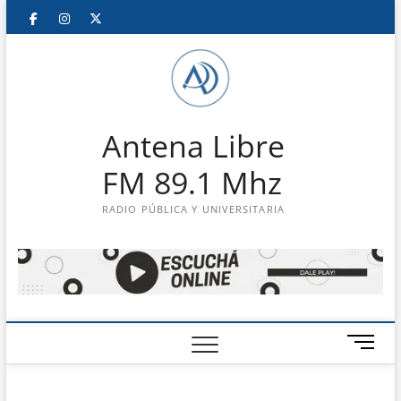
Saltar
Facebook
Instagram
Twitter
LinkedIn
En
al
contenido
vivo
Antena Libre
FM 89.1 Mhz
RADIO PÚBLICA Y UNIVERSITARIA
B
o
t
ó