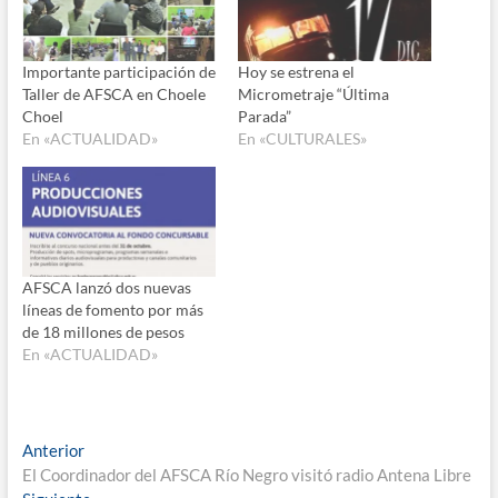
Importante participación de
Hoy se estrena el
Taller de AFSCA en Choele
Micrometraje “Última
Choel
Parada”
En «ACTUALIDAD»
En «CULTURALES»
AFSCA lanzó dos nuevas
líneas de fomento por más
de 18 millones de pesos
En «ACTUALIDAD»
Navegación
Entrada
Anterior
anterior:
El Coordinador del AFSCA Río Negro visitó radio Antena Libre
de