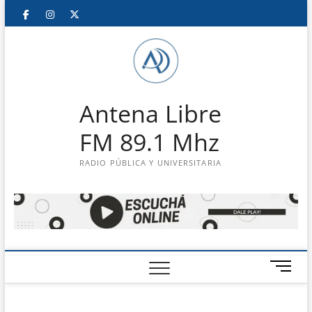
Saltar
Facebook
Instagram
Twitter
LinkedIn
En
al
contenido
vivo
Antena Libre
FM 89.1 Mhz
RADIO PÚBLICA Y UNIVERSITARIA
B
o
t
ó