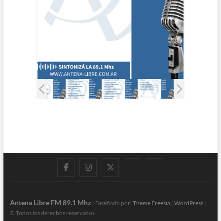
Facebook
Instagram
Twitter
LinkedIn
En
vivo
Antena Libre FM 89.1 Mhz
| Diseñado por:
Theme Freesia
|
WordPress
|
© Todos los derechos reservados