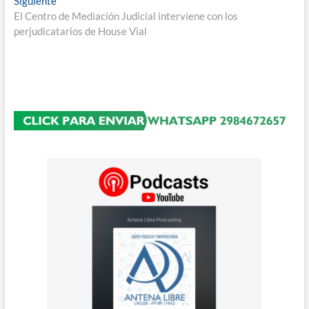
Entrada
Siguiente
entradas
siguiente:
El Centro de Mediación Judicial interviene con los
perjudicatarios de House Vial