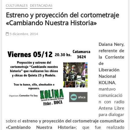
CULTURALES
DESTACADAS
n
d
Estreno y proyección del cortometraje
e
«Cambiando Nuestra Historia»
m
e
5 diciembre, 2014
n
Daiana Nery,
ú
referente de
la Corriente
de
Liberación
Nacional
KOLINA
,
mantuvo
comunicació
n con radio
Antena Libre
para dialogar
sobre el
estreno y proyección del cortometraje comunitario
«Cambiando Nuestra Historia»
; que fue realizado