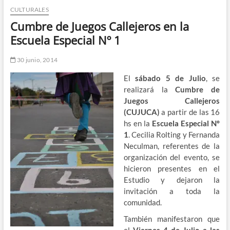
CULTURALES
n
d
Cumbre de Juegos Callejeros en la
e
Escuela Especial Nº 1
m
e
30 junio, 2014
n
El
sábado 5
de Julio
, se
ú
realizará la
Cumbre de
Juegos Callejeros
(CUJUCA)
a partir de las 16
hs en la
Escuela Especial Nº
1
. Cecilia Rolting y Fernanda
Neculman, referentes de la
organización del evento, se
hicieron presentes en el
Estudio y dejaron la
invitación a toda la
comunidad.
También manifestaron que