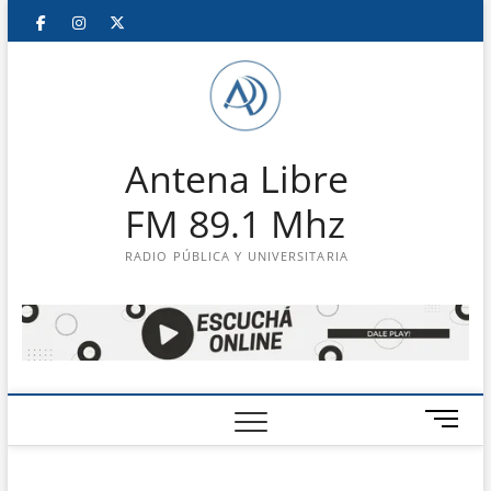
Saltar
Facebook
Instagram
Twitter
LinkedIn
En
al
contenido
vivo
Antena Libre
FM 89.1 Mhz
RADIO PÚBLICA Y UNIVERSITARIA
B
o
t
ó