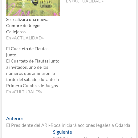
En «ACTUALIDAD»
Se realizará una nueva
Cumbre de Juegos
Callejeros
En «ACTUALIDAD»
El Cuarteto de Flautas
junto…
El Cuarteto de Flautas junto
a invitados, uno de los
números que animaron la
tarde del sábado, durante la
Primera Cumbre de Juegos
Callejeros que se realizó
En «CULTURALES»
este fin de semana en Fiske
Menuco (Ciudad de General
Roca - Río Negro); en el
predio de la Escuela
Navegación
Entrada
Anterior
Especial Nº 1, ubicada…
anterior:
El Presidente del ARI-Roca iniciará acciones legales a Odarda
de
Entrada
Siguiente