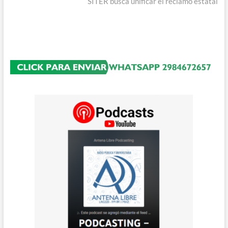
entradas
siguiente:
SITER busca unificar el reclamo estatal