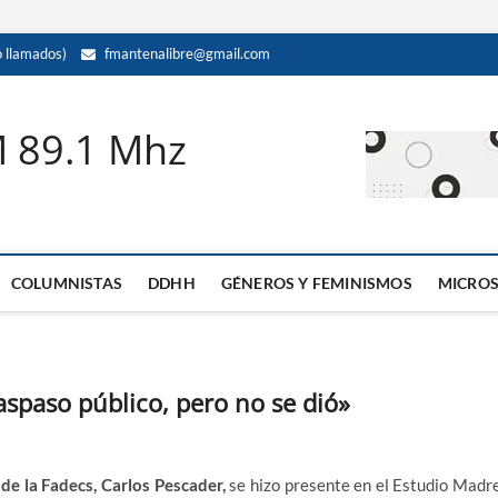
llamados)
fmantenalibre@gmail.com
M 89.1 Mhz
COLUMNISTAS
DDHH
GÉNEROS Y FEMINISMOS
MICRO
spaso público, pero no se dió»
de la Fadecs, Carlos Pescader,
se hizo presente en el Estudio Madr