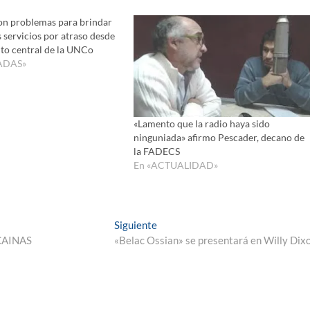
n problemas para brindar
servicios por atraso desde
to central de la UNCo
ADAS»
«Lamento que la radio haya sido
ninguniada» afirmo Pescader, decano de
la FADECS
En «ACTUALIDAD»
Entrada
Siguiente
siguiente:
s CAINAS
«Belac Ossian» se presentará en Willy Dix