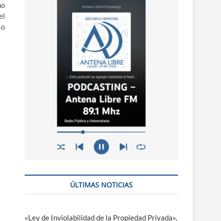
n
mo
ú
el
so
ÚLTIMAS NOTICIAS
«Ley de Inviolabilidad de la Propiedad Privada»,