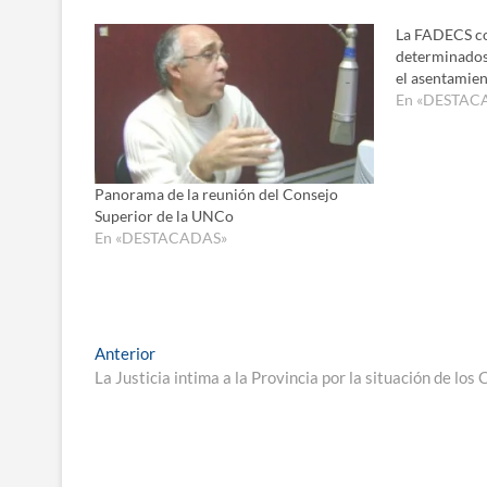
La FADECS co
determinados 
el asentamien
En «DESTAC
Panorama de la reunión del Consejo
Superior de la UNCo
En «DESTACADAS»
Navegación
Entrada
Anterior
anterior:
La Justicia intima a la Provincia por la situación de lo
de
entradas