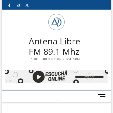
Saltar
Facebook
Instagram
Twitter
LinkedIn
En
al
contenido
vivo
Antena Libre
FM 89.1 Mhz
RADIO PÚBLICA Y UNIVERSITARIA
B
o
t
ó