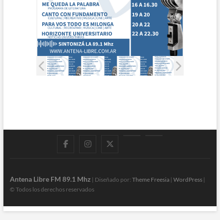
Facebook
Instagram
Twitter
LinkedIn
En
vivo
Antena Libre FM 89.1 Mhz
| Diseñado por:
Theme Freesia
|
WordPress
|
© Todos los derechos reservados