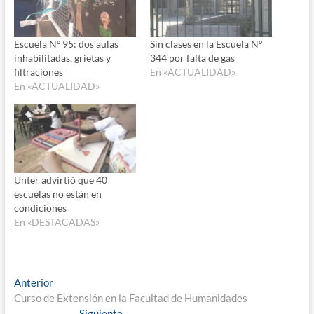
Escuela Nº 95: dos aulas
Sin clases en la Escuela Nº
inhabilitadas, grietas y
344 por falta de gas
filtraciones
En «ACTUALIDAD»
En «ACTUALIDAD»
Unter advirtió que 40
escuelas no están en
condiciones
En «DESTACADAS»
Navegación
Entrada
Anterior
anterior:
Curso de Extensión en la Facultad de Humanidades
de
Entrada
Siguiente