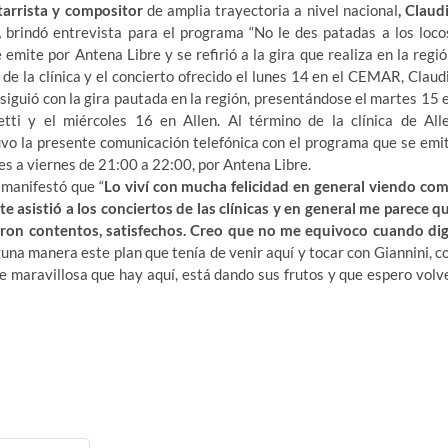
itarrista y compositor
de amplia trayectoria a nivel nacional
, Claud
,
brindó entrevista para el programa “No le des patadas a los loco
 emite por Antena Libre y se refirió a la gira que realiza en la regió
de la clínica y el concierto ofrecido el lunes 14 en el CEMAR, Claud
siguió con la gira pautada en la región, presentándose el martes 15 
letti y el miércoles 16 en Allen. Al término de la clínica de All
vo la presente comunicación telefónica con el programa que se emi
es a viernes de 21:00 a 22:00, por Antena Libre.
 manifestó que “
Lo viví con mucha felicidad en general viendo co
te asistió a los conciertos de las clínicas y en general me parece q
eron contentos, satisfechos. Creo que no me equivoco cuando di
una manera este plan que tenía de venir aquí y tocar con Giannini, c
e maravillosa que hay aquí, está dando sus frutos y que espero volv