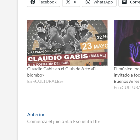
Facebook
X
WhatsApp
Corre
Claudio Gabis en el Club de Arte «El
El músico loc
biombo»
invitado a to
En «CULTURALES»
Buenos Aires
En «CULTUR
Navegación
Entrada
Anterior
anterior:
Comienza el juicio «La Escuelita III»
de
entradas