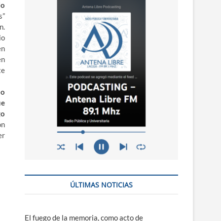
n
io
ú
s”
n.
io
en
en
te
mo
ue
go
on
er
ÚLTIMAS NOTICIAS
El fuego de la memoria, como acto de