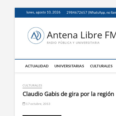
Saltar
lunes, agosto 10, 2026
2984672657 (WhatsApp, no lla
al
contenido
Antena Libre F
RADIO PÚBLICA Y UNIVERSITARIA
ACTUALIDAD
UNIVERSITARIAS
CULTURALES
CULTURALES
Claudio Gabis de gira por la región
17 octubre, 2013