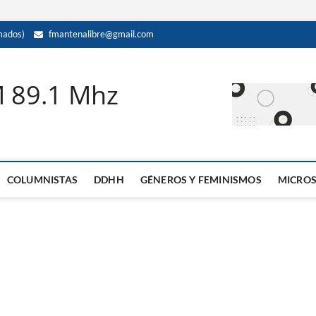
mados)
fmantenalibre@gmail.com
M 89.1 Mhz
COLUMNISTAS
DDHH
GÉNEROS Y FEMINISMOS
MICRO