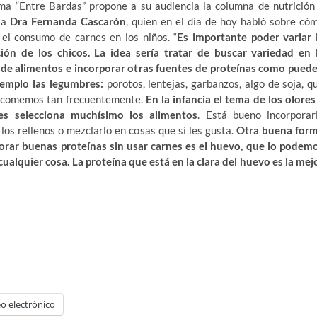
ma “Entre Bardas” propone a su audiencia la columna de nutrición
la
Dra Fernanda Cascarón
, quien en el día de hoy habló sobre có
 el consumo de carnes en los niños. “
Es importante poder variar 
ión de los chicos. La idea sería tratar de buscar variedad en 
 de alimentos e incorporar otras fuentes de proteínas como pued
jemplo las legumbres:
porotos, lentejas, garbanzos, algo de soja, q
o comemos tan frecuentemente.
En la infancia el tema de los olores
res selecciona muchísimo los alimentos
. Está bueno incorporar
los rellenos o mezclarlo en cosas que sí les gusta.
Otra buena for
orar buenas proteínas sin usar carnes es el huevo, que lo podem
cualquier cosa. La proteína que está en la clara del huevo es la mej
o electrónico