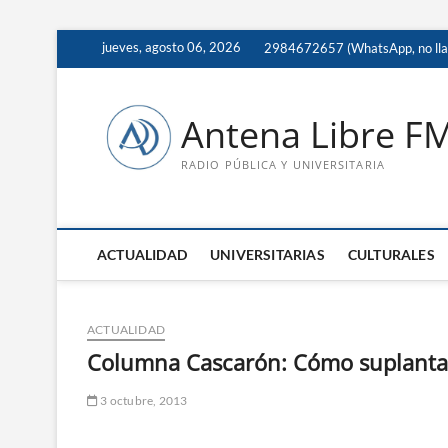
Saltar
jueves, agosto 06, 2026
2984672657 (WhatsApp, no ll
al
contenido
Antena Libre F
RADIO PÚBLICA Y UNIVERSITARIA
ACTUALIDAD
UNIVERSITARIAS
CULTURALES
ACTUALIDAD
Columna Cascarón: Cómo suplantar
3 octubre, 2013