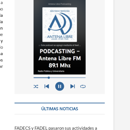
n
 a
ú
mo
la
la
en
ue
 y
lo
ma
os
or
ÚLTIMAS NOTICIAS
FADECS y FADEL pasaron sus actividades a