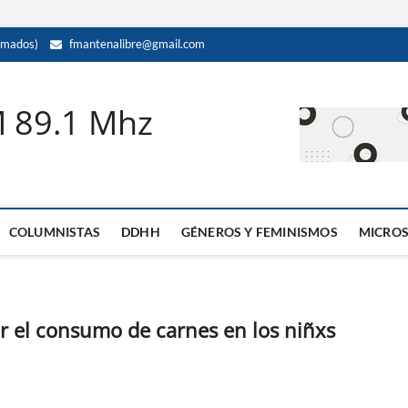
amados)
fmantenalibre@gmail.com
M 89.1 Mhz
COLUMNISTAS
DDHH
GÉNEROS Y FEMINISMOS
MICRO
 el consumo de carnes en los niñxs