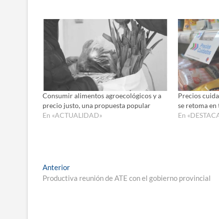
Consumir alimentos agroecológicos y a
Precios cuida
precio justo, una propuesta popular
se retoma en 
En «ACTUALIDAD»
En «DESTAC
Navegación
Entrada
Anterior
anterior:
Productiva reunión de ATE con el gobierno provincial
de
entradas