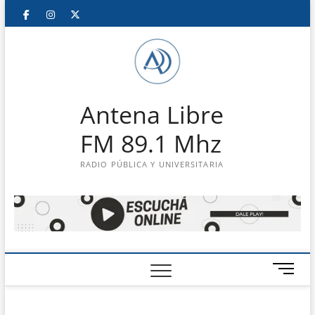
Saltar
Facebook
Instagram
Twitter
LinkedIn
En
al
contenido
vivo
Antena Libre
FM 89.1 Mhz
RADIO PÚBLICA Y UNIVERSITARIA
B
o
t
ó