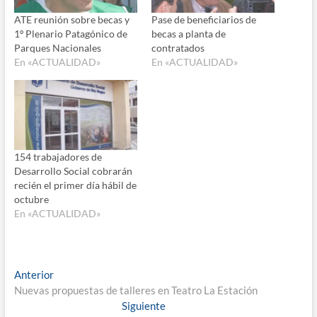
ATE reunión sobre becas y
Pase de beneficiarios de
1º Plenario Patagónico de
becas a planta de
Parques Nacionales
contratados
En «ACTUALIDAD»
En «ACTUALIDAD»
154 trabajadores de
Desarrollo Social cobrarán
recién el primer día hábil de
octubre
En «ACTUALIDAD»
Navegación
Entrada
Anterior
anterior:
Nuevas propuestas de talleres en Teatro La Estación
de
Entrada
Siguiente