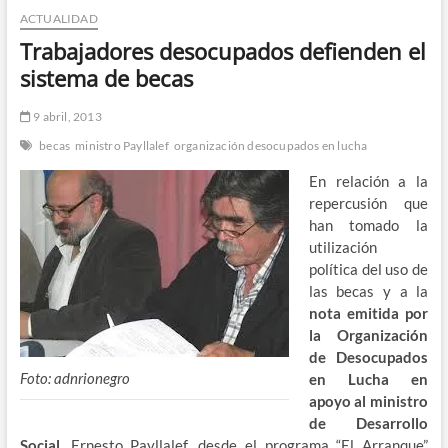
ACTUALIDAD
n
d
Trabajadores desocupados defienden el
e
sistema de becas
m
e
9 abril, 2013
n
becas
ministro Payllalef
organización desocupados en lucha
ú
En relación a la
repercusión que
han tomado la
utilización
política del uso de
las becas y a la
nota emitida por
la Organización
de Desocupados
Foto: adnrionegro
en Lucha en
apoyo al ministro
de Desarrollo
Social
, Ernesto Payllalef, desde el programa “El Arranque”