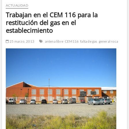
ACTUALIDAD
n
d
Trabajan en el CEM 116 para la
e
restitución del gas en el
m
establecimiento
e
n
25 marzo, 2013
antena libre
CEM116
falta de gas
general roca
ú