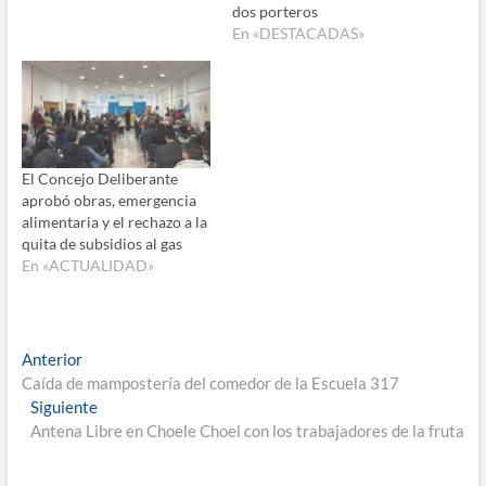
dos porteros
En «DESTACADAS»
El Concejo Deliberante
aprobó obras, emergencia
alimentaria y el rechazo a la
quita de subsidios al gas
En «ACTUALIDAD»
Navegación
Entrada
Anterior
anterior:
Caída de mampostería del comedor de la Escuela 317
de
Entrada
Siguiente
entradas
siguiente:
Antena Libre en Choele Choel con los trabajadores de la fruta