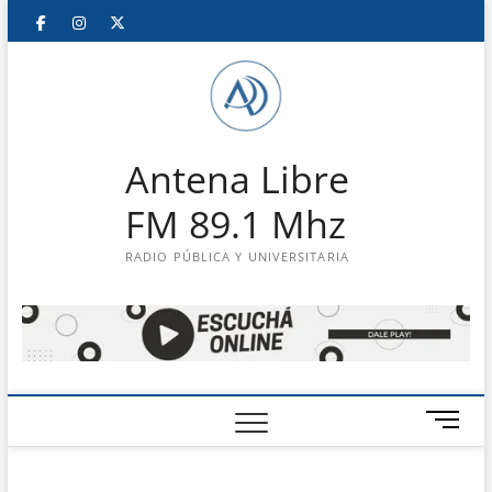
Saltar
Facebook
Instagram
Twitter
LinkedIn
En
al
contenido
vivo
Antena Libre
FM 89.1 Mhz
RADIO PÚBLICA Y UNIVERSITARIA
B
o
t
ó