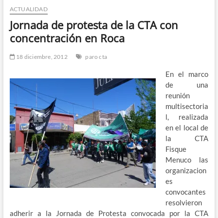
ACTUALIDAD
n
d
Jornada de protesta de la CTA con
e
concentración en Roca
m
e
18 diciembre, 2012
paro cta
n
En el marco
ú
de una
reunión
multisectoria
l, realizada
en el local de
la CTA
Fisque
Menuco las
organizacion
es
convocantes
resolvieron
adherir a la Jornada de Protesta convocada por la CTA