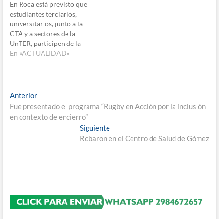
En Roca está previsto que
estudiantes terciarios,
universitarios, junto a la
CTA y a sectores de la
UnTER, participen de la
jornada nacional de
En «ACTUALIDAD»
protesta cuyo eje será el
incremento del presupuesto
educativo. En el marco de
los reclamos, los dirigentes
Navegación
Entrada
Anterior
de ATE volvieron a
anterior:
Fue presentado el programa “Rugby en Acción por la inclusión
de
denunciar “la precariedad
en contexto de encierro”
en la…
entradas
Entrada
Siguiente
siguiente:
Robaron en el Centro de Salud de Gómez